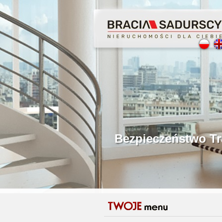
Profesjonalne Poś
Bezpieczeństwo Tr
Licencjonowani P
Gwarancja Zwrotu