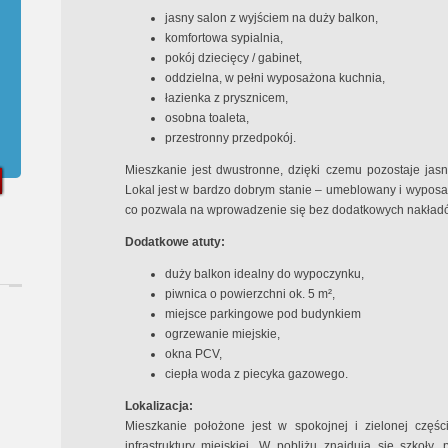
jasny salon z wyjściem na duży balkon,
komfortowa sypialnia,
pokój dziecięcy / gabinet,
oddzielna, w pełni wyposażona kuchnia,
łazienka z prysznicem,
osobna toaleta,
przestronny przedpokój.
Mieszkanie jest dwustronne, dzięki czemu pozostaje jasn
Lokal jest w bardzo dobrym stanie – umeblowany i wypos
co pozwala na wprowadzenie się bez dodatkowych nakład
Dodatkowe atuty:
duży balkon idealny do wypoczynku,
piwnica o powierzchni ok. 5 m²,
miejsce parkingowe pod budynkiem
ogrzewanie miejskie,
okna PCV,
ciepła woda z piecyka gazowego.
Lokalizacja:
Mieszkanie położone jest w spokojnej i zielonej częś
infrastruktury miejskiej. W pobliżu znajdują się szkoły,