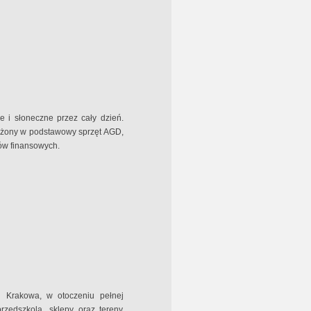
e i słoneczne przez cały dzień.
ażony w podstawowy sprzęt AGD,
ów finansowych.
ci Krakowa, w otoczeniu pełnej
 przedszkola, sklepy oraz tereny