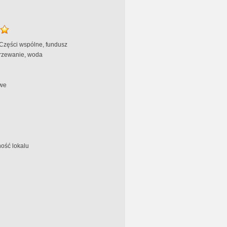
 Części wspólne, fundusz
rzewanie, woda
we
ość lokalu