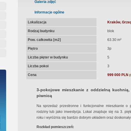
ępna Umowa Notarialna
Galeria zdjęć
Informacje ogólne
Lokalizacja
Kraków, Grzeg
Rodzaj budynku
blok
Pow. całkowita [m2]
63.30 m²
Piętro
3p
Liczba pięter w budynku
5
Liczba pokoi
3
Cena
999 000 PLN
(
3-pokojowe mieszkanie z oddzielną kuchnią
piwnicą
Na sprzedaż przestronne i funkcjonalne mieszkanie o 
rodziny lub jako inwestycja. Lokal znajduje się na 3. p
roku i wyróżnia się bardzo dobrym układem oraz doskonał
Rozkład pomieszczeń: