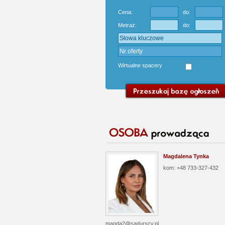
Cena:
do:
Metraż:
do:
Wirtualne spacery
Magdalena Tynka
kom: +48 733-327-432
magda2@sadurscy.pl