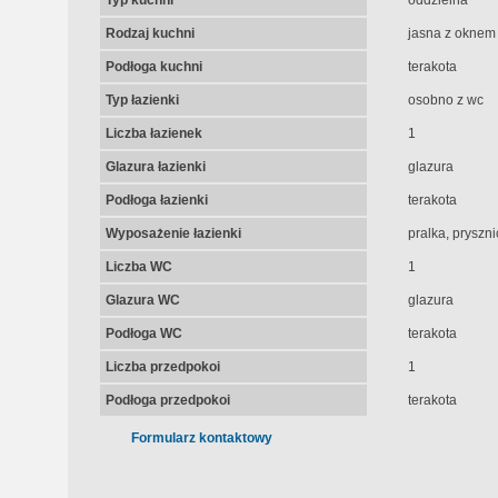
Typ kuchni
oddzielna
Rodzaj kuchni
jasna z oknem
Podłoga kuchni
terakota
Typ łazienki
osobno z wc
Liczba łazienek
1
Glazura łazienki
glazura
Podłoga łazienki
terakota
Wyposażenie łazienki
pralka, pryszn
Liczba WC
1
Glazura WC
glazura
Podłoga WC
terakota
Liczba przedpokoi
1
Podłoga przedpokoi
terakota
Formularz kontaktowy