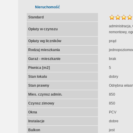
Nieruchomość
Standard
administracja,
Opłaty w czynszu
remontowy, og
Opłaty wg liczników
prąd
Rodzaj mieszkania
jednopoziomo
Garaż - mieszkanie
brak
Piwnica [m2]
5
Stan lokalu
dobry
Stan prawny
Odrębna własn
Mies. czynsz admin.
850
Czynsz zimowy
850
Okna
PCV
Instalacje
dobre
Balkon
jest