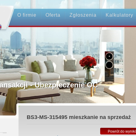
O firmie
Oferta
Zgłoszenia
Kalkulatory
rednictwo
ansakcji - Ubezpieczenie OC
ośrednicy
BS3-MS-315495
mieszkanie na sprzedaż
 Zadatku
Powrót do wynik