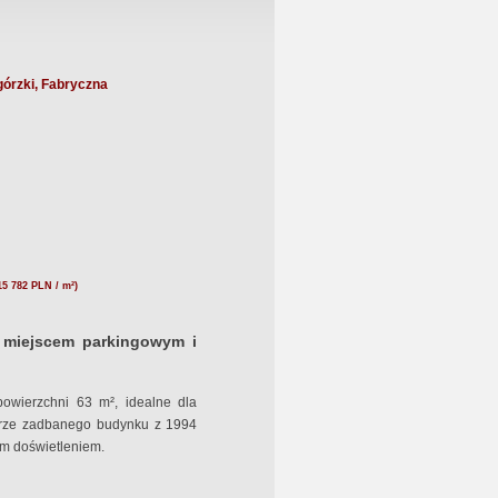
órzki, Fabryczna
15 782 PLN / m²)
, miejscem parkingowym i
powierzchni 63 m², idealne dla
iętrze zadbanego budynku z 1994
ym doświetleniem.