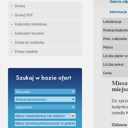
Gratis - Przedwstępna Umowa Nota
Galeria zdj
Drukuj
Informacje
Drukuj PDF
Lokalizacja
Kalkulator kredytowy
Rodzaj budynk
Kalkulator kosztów
Pow. całkowita
Dodaj do notatnika
Piętro
Pokaż notatnik
Liczba pięter 
Liczba pokoi
Cena
Miesz
miejs
Do sprz
budynku
osiedlu 
Główne 