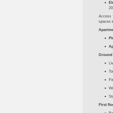
El
20
Access v
spaces in
Apartme
Pl
Ap
Ground f
Li
To
Pa
Wa
St
First flo
Be