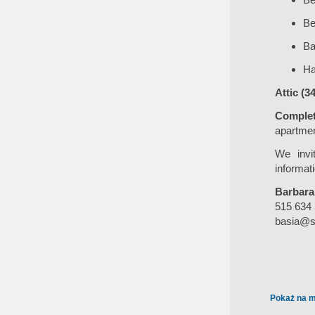
Be
Ba
Ha
Attic (3
Complet
apartmen
We invi
informati
Barbara
515 634
basia@s
Pokaż na m