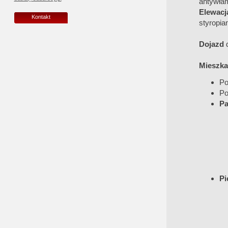
antywłam
Elewacj
Kontakt
styropi
Dojazd
d
Mieszkan
Po
Po
Pa
Pi