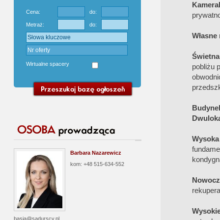
Kameral
Cena:
do:
prywatno
Metraż:
do:
Własne 
Świetna
Wirtualne spacery
pobliżu 
obwodni
przedszk
Budyne
Dwulok
Wysoka
fundame
Barbara Nazarewicz
kondygn
kom: +48 515-634-552
Nowocz
rekupera
Wysokie
basia@sadurscy.pl