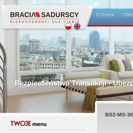
O firmie
Ofe
Profesjonalne Pośrednictwo
Bezpieczeństwo Transakcji - Ubez
Licencjonowani Pośrednicy
BS2-MS-30
Gwarancja Zwrotu Zadatku