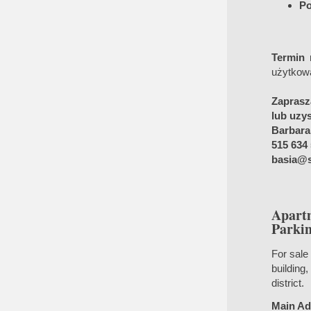
Po
Termin r
użytkowa
Zaprasz
lub uzys
Barbara
515 634
basia@s
Apart
Parkin
For sale
building
district.
Main Ad