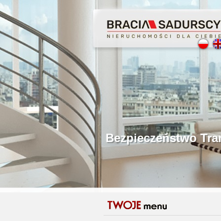
Profesjonalne Poś
Bezpieczeństwo Tr
Licencjonowani P
Gwarancja Zwrotu