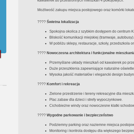
kawalerek do przestronnych mieszkań 4 pokojowych.
Możliwość zakupu miejsca postojowego oraz komórki lokato
????
Świetna lokalizacja
Spokojna okolica z szybkim dostępem do centrum 
Bliskość komunikacji miejskiej (tramwaje, autobusy)
W pobliżu sklepy, restauracje, szkoły, przedszkola or
????
Nowoczesna architektura i funkcjonalne mieszkani
Przemyślane układy mieszkań od kawalerek po prze
Duże przeszklenia zapewniające naturalne oświetle
Wysoka jakość materiałów i elegancki design budy
????
Komfort i rekreacja
Zielone przestrzenie i tereny rekreacyjne dla miesz
Plac zabaw dla dzieci i strefy wypoczynkowe.
Cichobieżne windy oraz nowoczesne klatki schodo
????
Wygodne parkowanie i bezpieczeństwo
Podziemny parking oraz naziemne miejsca postojo
Monitoring i kontrola dostępu dla większego bezpie