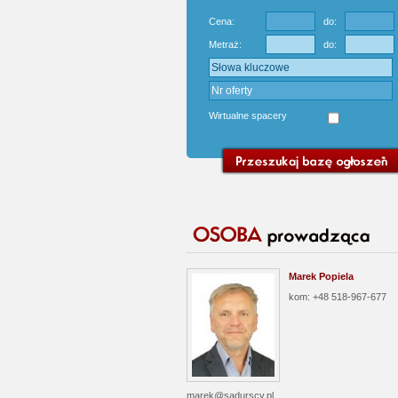
Cena:
do:
Metraż:
do:
Wirtualne spacery
Marek Popiela
kom: +48 518-967-677
marek@sadurscy.pl