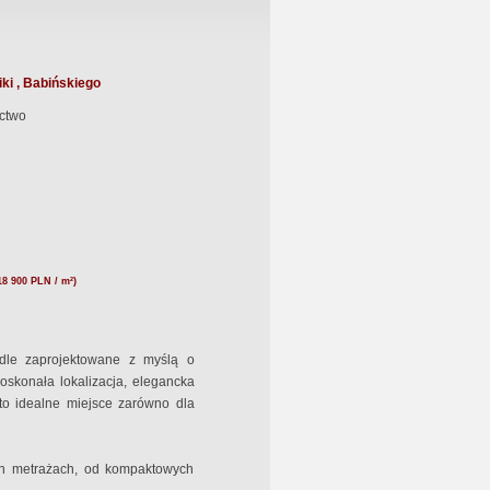
ki , Babińskiego
ctwo
18 900 PLN / m²)
dle zaprojektowane z myślą o
Doskonała lokalizacja, elegancka
 to idealne miejsce zarówno dla
h metrażach, od kompaktowych