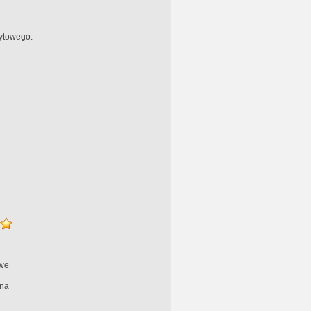
ytowego.
we
na