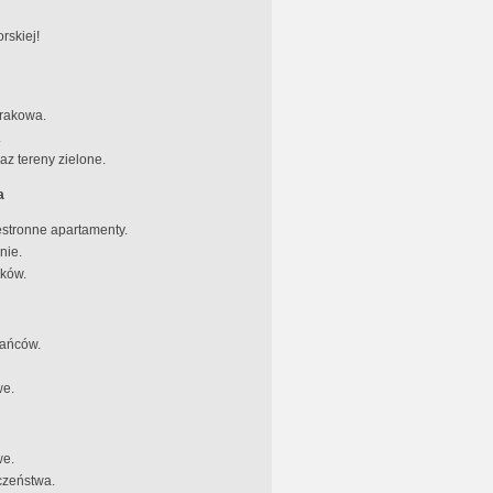
rskiej!
Krakowa.
.
az tereny zielone.
a
stronne apartamenty.
nie.
nków.
kańców.
we.
we.
czeństwa.