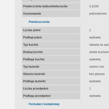
Powierzchnia balkonów/tarasów
5,3100
Usytuowanie
jednostronne
Pomieszczenia
Liczba pokoi
1
Podłogi pokoi
wylewka
Typ kuchni
otwarta na sal
Rodzaj kuchni
aneks kuchenn
Podłoga kuchni
wylewka
Typ łazienki
razem z wc
Glazura łazienki
bez glazury
Podłoga łazienki
wylewka
Liczba przedpokoi
1
Podłoga przedpokoi
wylewka
Formularz kontaktowy