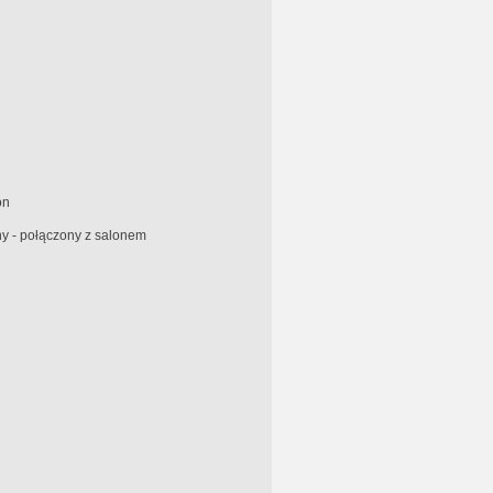
on
y - połączony z salonem