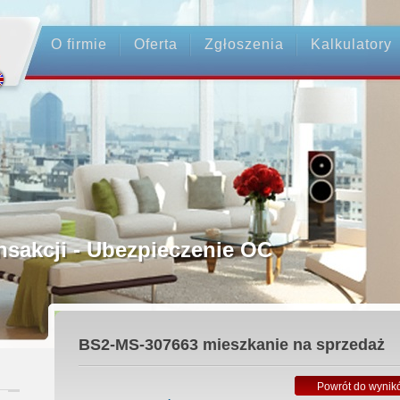
O firmie
Oferta
Zgłoszenia
Kalkulatory
rednictwo
ansakcji - Ubezpieczenie OC
ośrednicy
BS2-MS-307663
mieszkanie na sprzedaż
 Zadatku
Powrót do wynik