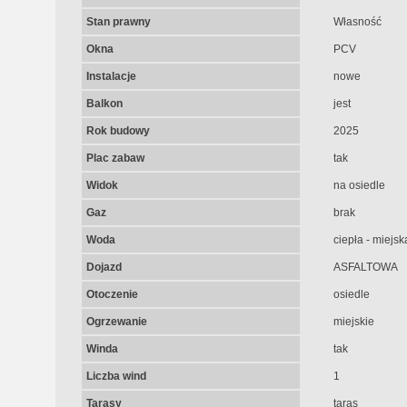
Stan prawny
Własność
Okna
PCV
Instalacje
nowe
Balkon
jest
Rok budowy
2025
Plac zabaw
tak
Widok
na osiedle
Gaz
brak
Woda
ciepła - miejsk
Dojazd
ASFALTOWA
Otoczenie
osiedle
Ogrzewanie
miejskie
Winda
tak
Liczba wind
1
Tarasy
taras