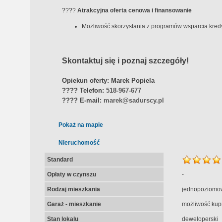
????
Atrakcyjna oferta cenowa i finansowanie
Możliwość skorzystania z programów wsparcia kred
Skontaktuj się i poznaj szczegóły!
Opiekun oferty: Marek Popiela
????
Telefon:
518-967-677
????
E-mail:
marek@sadurscy.pl
Pokaż na mapie
Nieruchomość
Standard
Opłaty w czynszu
-
Rodzaj mieszkania
jednopoziomo
Garaż - mieszkanie
możliwość kup
Stan lokalu
deweloperski