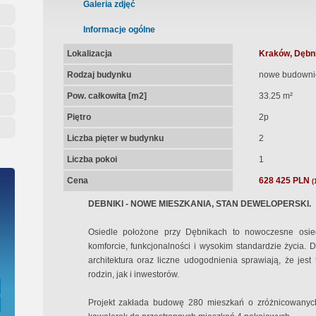
ępna Umowa Notarialna
Galeria zdjęć
Informacje ogólne
Lokalizacja
Kraków, Dębni
Rodzaj budynku
nowe budowni
Pow. całkowita [m2]
33.25 m²
Piętro
2p
Liczba pięter w budynku
2
Liczba pokoi
1
Cena
628 425 PLN
(
DEBNIKI - NOWE MIESZKANIA, STAN DEWELOPERSKI.
Osiedle położone przy Dębnikach to nowoczesne osie
komforcie, funkcjonalności i wysokim standardzie życia. 
architektura oraz liczne udogodnienia sprawiają, że jest
rodzin, jak i inwestorów.
Projekt zakłada budowę 280 mieszkań o zróżnicowanyc