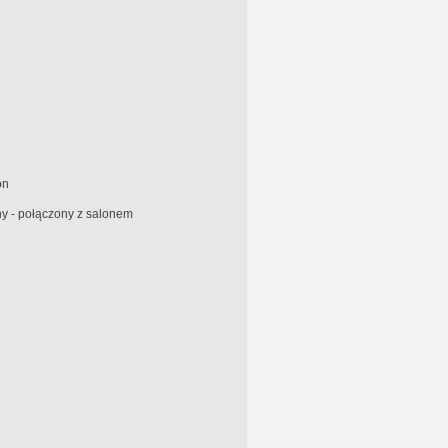
on
y - połączony z salonem