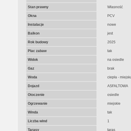
Stan prawny
Własność
Okna
PCV
Instalacje
nowe
Balkon
jest
Rok budowy
2025
Plac zabaw
tak
Widok
na osiedle
Gaz
brak
Woda
ciepła - miejsk
Dojazd
ASFALTOWA
Otoczenie
osiedle
Ogrzewanie
miejskie
Winda
tak
Liczba wind
1
Tarasy
taras