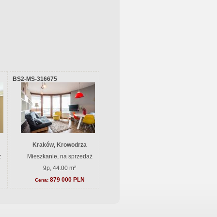
BS2-MS-316675
Kraków, Krowodrza
ż
Mieszkanie, na sprzedaż
9p, 44.00 m²
879 000 PLN
Cena: