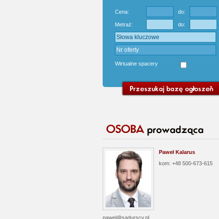
Cena:
do:
Metraż:
do:
Wirtualne spacery
Paweł Kalarus
kom: +48 500-673-615
pawel@sadurscy.pl