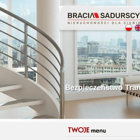
Profesjonalne Poś
Bezpieczeństwo Tr
Licencjonowani P
Gwarancja Zwrotu