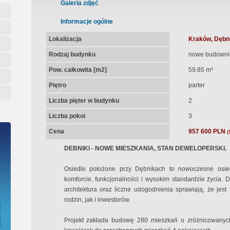
ępna Umowa Notarialna
Galeria zdjęć
Informacje ogólne
Lokalizacja
Kraków, Dębni
Rodzaj budynku
nowe budowni
Pow. całkowita [m2]
59.85 m²
Piętro
parter
Liczba pięter w budynku
2
Liczba pokoi
3
Cena
957 600 PLN
(
DEBNIKI - NOWE MIESZKANIA, STAN DEWELOPERSKI.
Osiedle położone przy Dębnikach to nowoczesne osie
komforcie, funkcjonalności i wysokim standardzie życia. 
architektura oraz liczne udogodnienia sprawiają, że jest
rodzin, jak i inwestorów.
Projekt zakłada budowę 280 mieszkań o zróżnicowanyc