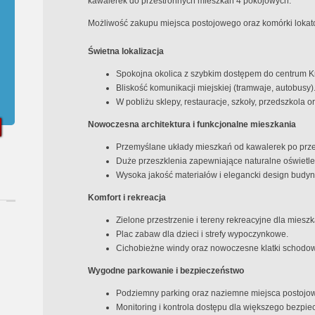
kawalerek do przestronnych mieszkań 4 pokojowych.
Możliwość zakupu miejsca postojowego oraz komórki lokato
Świetna lokalizacja
Spokojna okolica z szybkim dostępem do centrum 
Bliskość komunikacji miejskiej (tramwaje, autobusy)
W pobliżu sklepy, restauracje, szkoły, przedszkola or
Nowoczesna architektura i funkcjonalne mieszkania
Przemyślane układy mieszkań od kawalerek po prze
Duże przeszklenia zapewniające naturalne oświetle
Wysoka jakość materiałów i elegancki design budy
Komfort i rekreacja
Zielone przestrzenie i tereny rekreacyjne dla miesz
Plac zabaw dla dzieci i strefy wypoczynkowe.
Cichobieżne windy oraz nowoczesne klatki schodo
Wygodne parkowanie i bezpieczeństwo
Podziemny parking oraz naziemne miejsca postojo
Monitoring i kontrola dostępu dla większego bezpie