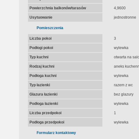
Powierzchnia balkonów/tarasów
4,9600
Usytuowanie
jednostronne
Pomieszczenia
Liczba pokoi
3
Podłogi pokoi
wylewka
Typ kuchni
otwarta na sal
Rodzaj kuchni
aneks kuchenn
Podłoga kuchni
wylewka
Typ łazienki
razem z wc
Glazura łazienki
bez glazury
Podłoga łazienki
wylewka
Liczba przedpokoi
1
Podłoga przedpokoi
wylewka
Formularz kontaktowy