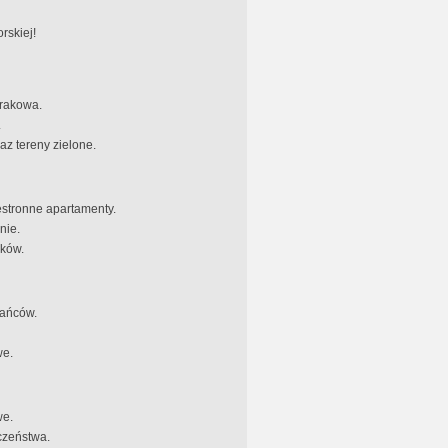
rskiej!
Krakowa.
.
az tereny zielone.
stronne apartamenty.
nie.
nków.
kańców.
we.
we.
czeństwa.