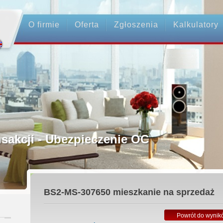
O firmie
Oferta
Zgłoszenia
Kalkulatory
rednictwo
ansakcji - Ubezpieczenie OC
ośrednicy
BS2-MS-307650
mieszkanie na sprzedaż
 Zadatku
Powrót do wynik