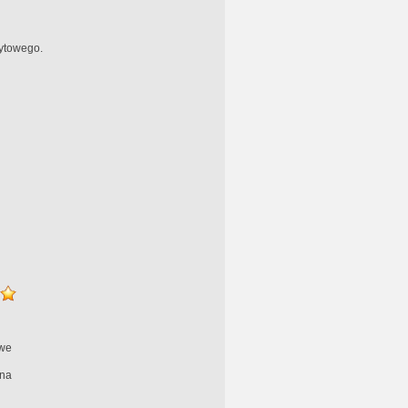
ytowego.
we
na