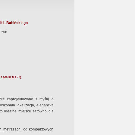
ki , Babińskiego
ctwo
16 000 PLN / m²)
dle zaprojektowane z myślą o
Doskonała lokalizacja, elegancka
 to idealne miejsce zarówno dla
h metrażach, od kompaktowych