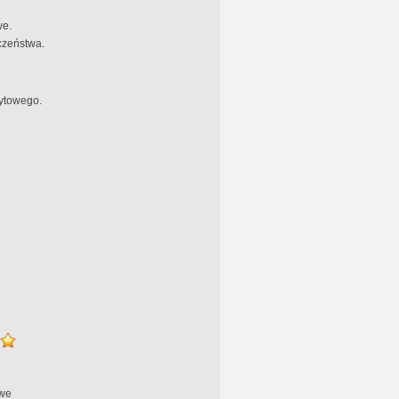
we.
czeństwa.
ytowego.
we