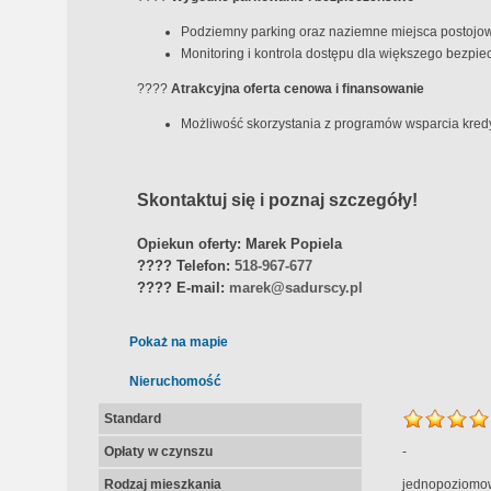
Podziemny parking oraz naziemne miejsca postojo
Monitoring i kontrola dostępu dla większego bezpie
????
Atrakcyjna oferta cenowa i finansowanie
Możliwość skorzystania z programów wsparcia kred
Skontaktuj się i poznaj szczegóły!
Opiekun oferty: Marek Popiela
????
Telefon:
518-967-677
????
E-mail:
marek@sadurscy.pl
Pokaż na mapie
Nieruchomość
Standard
Opłaty w czynszu
-
Rodzaj mieszkania
jednopoziomo