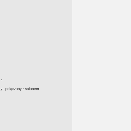
on
y - połączony z salonem