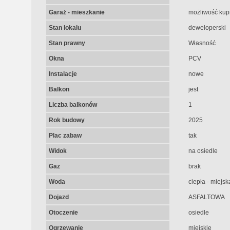
Garaż - mieszkanie
możliwość kup
Stan lokalu
deweloperski
Stan prawny
Własność
Okna
PCV
Instalacje
nowe
Balkon
jest
Liczba balkonów
1
Rok budowy
2025
Plac zabaw
tak
Widok
na osiedle
Gaz
brak
Woda
ciepła - miejsk
Dojazd
ASFALTOWA
Otoczenie
osiedle
Ogrzewanie
miejskie