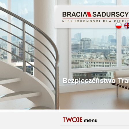
Profesjonalne Poś
Bezpieczeństwo Tr
Licencjonowani P
Gwarancja Zwrotu