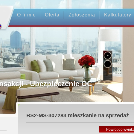
O firmie
Oferta
Zgłoszenia
Kalkulatory
rednictwo
ansakcji - Ubezpieczenie OC
ośrednicy
BS2-MS-307283
mieszkanie na sprzedaż
 Zadatku
Powrót do wynik