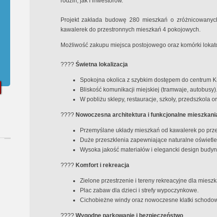
rodzin, jak i inwestorów.
Projekt zakłada budowę 280 mieszkań o zróżnicowanyc
kawalerek do przestronnych mieszkań 4 pokojowych.
Możliwość zakupu miejsca postojowego oraz komórki lokato
????
Świetna lokalizacja
Spokojna okolica z szybkim dostępem do centrum 
Bliskość komunikacji miejskiej (tramwaje, autobusy)
W pobliżu sklepy, restauracje, szkoły, przedszkola or
????
Nowoczesna architektura i funkcjonalne mieszkani
Przemyślane układy mieszkań od kawalerek po prze
Duże przeszklenia zapewniające naturalne oświetle
Wysoka jakość materiałów i elegancki design budy
????
Komfort i rekreacja
Zielone przestrzenie i tereny rekreacyjne dla miesz
Plac zabaw dla dzieci i strefy wypoczynkowe.
Cichobieżne windy oraz nowoczesne klatki schodo
????
Wygodne parkowanie i bezpieczeństwo