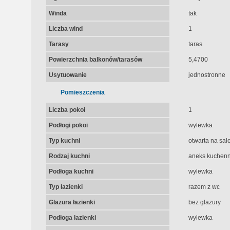
Winda
tak
Liczba wind
1
Tarasy
taras
Powierzchnia balkonów/tarasów
5,4700
Usytuowanie
jednostronne
Pomieszczenia
Liczba pokoi
1
Podłogi pokoi
wylewka
Typ kuchni
otwarta na sal
Rodzaj kuchni
aneks kuchenn
Podłoga kuchni
wylewka
Typ łazienki
razem z wc
Glazura łazienki
bez glazury
Podłoga łazienki
wylewka