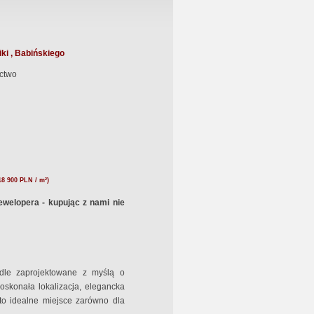
ki , Babińskiego
ctwo
18 900 PLN / m²)
ewelopera - kupując z nami nie
dle zaprojektowane z myślą o
Doskonała lokalizacja, elegancka
 to idealne miejsce zarówno dla