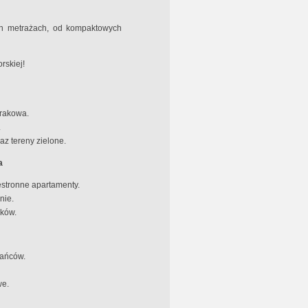
h metrażach, od kompaktowych
rskiej!
Krakowa.
.
az tereny zielone.
a
stronne apartamenty.
nie.
nków.
kańców.
we.