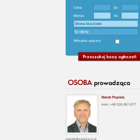
Cena:
do:
Metraż:
do:
Wirtualne spacery
Marek Popiela
kom: +48 518-967-677
marek@sadurscy.pl