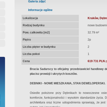
ępna Umowa Notarialna
Galeria zdjęć
Informacje ogólne
Lokalizacja
Kraków, Dębni
Rodzaj budynku
nowe budowni
Pow. całkowita [m2]
32.79 m²
Piętro
2p
Liczba pięter w budynku
2
Liczba pokoi
1
Cena
619 731 PLN
(
Bracia Sadurscy to oficjalny przedstawiciel handlowy d
płacisz prowizji i ukrytych kosztów.
DEBNIKI - NOWE MIESZKANIA, STAN DEWELOPERSKI.
Osiedle położone przy Dębnikach to nowoczesne osie
komforcie, funkcjonalności i wysokim standardzie życia. 
architektura oraz liczne udogodnienia sprawiają, że jest