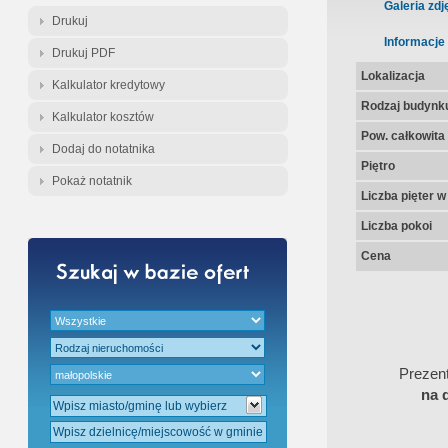
Gratis - Przedwstępna Umowa Nota
Galeria zdj
Drukuj
Informacje
Drukuj PDF
Lokalizacja
Kalkulator kredytowy
Rodzaj budynk
Kalkulator kosztów
Pow. całkowita
Dodaj do notatnika
Piętro
Pokaż notatnik
Liczba pięter 
Liczba pokoi
Cena
Prezen
na 