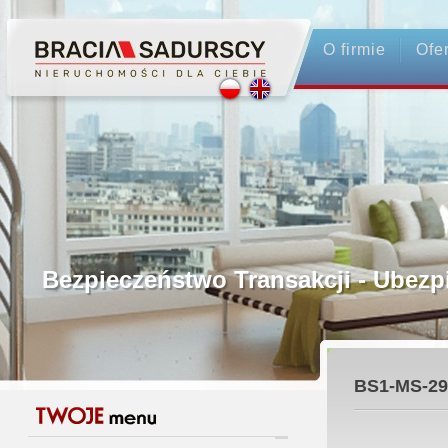
O firmie
Ofe
Profesjonalne Pośrednictwo
Bezpieczeństwo Transakcji - Ubez
Licencjonowani Pośrednicy
BS1-MS-29
Gwarancja Zwrotu Zadatku