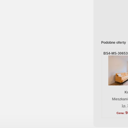
Podobne oferty
BS4-MS-30653
K
Mieszkani
1p, 
5
Cena: