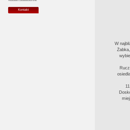
Kontakt
W najbli
Żabka,
wybie
Rucza
osiedl
11
Dosko
miej