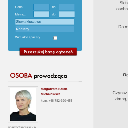
Skła
Cena:
do:
osobne
Metraż:
do:
Do m
Wirtualne spacery
Og
Małgorzata Baran-
Czynsz p
Michałowska
zimną, 
kom: +48 782-390-455
gosia3@sadurscy.pl