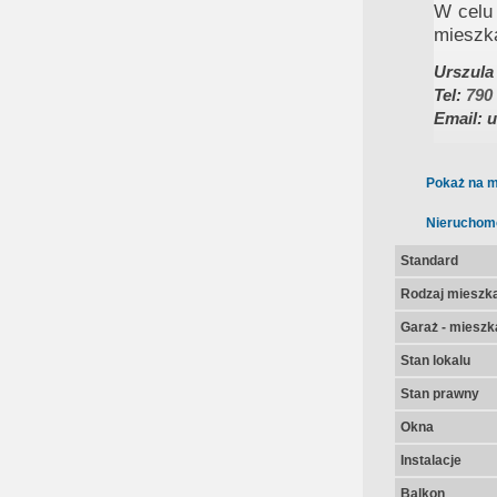
W celu 
mieszka
Urszula
Tel:
790
Email:
u
Pokaż na m
Nieruchom
Standard
Rodzaj mieszk
Garaż - mieszk
Stan lokalu
Stan prawny
Okna
Instalacje
Balkon