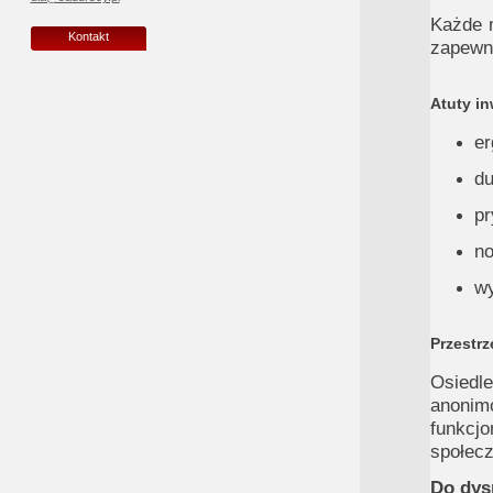
Każde 
Kontakt
zapewni
Atuty in
er
du
pr
no
wy
Przestrz
Osiedl
anonim
funkcj
społecz
Do dys