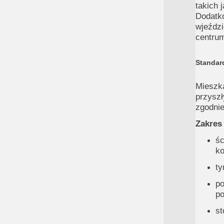
takich 
Dodatk
wjeździ
centrum
Standar
Mieszk
przyszł
zgodnie
Zakres
śc
k
ty
po
po
st