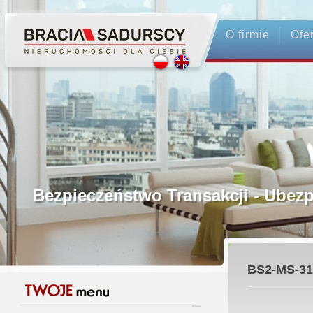
O firmie
Ofe
Profesjonalne Pośrednictwo
Bezpieczeństwo Transakcji - Ubez
Licencjonowani Pośrednicy
BS2-MS-31
Gwarancja Zwrotu Zadatku