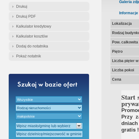
Gratis - Przedwstępna Umowa Nota
Galeria zdj
Drukuj
Informacje
Drukuj PDF
Lokalizacja
Kalkulator kredytowy
Rodzaj budynk
Kalkulator kosztów
Pow. całkowita
Dodaj do notatnika
Piętro
Pokaż notatnik
Liczba pięter 
Liczba pokoi
Cena
Start
prywa
Promocj
Przy z
dniach
gratis !