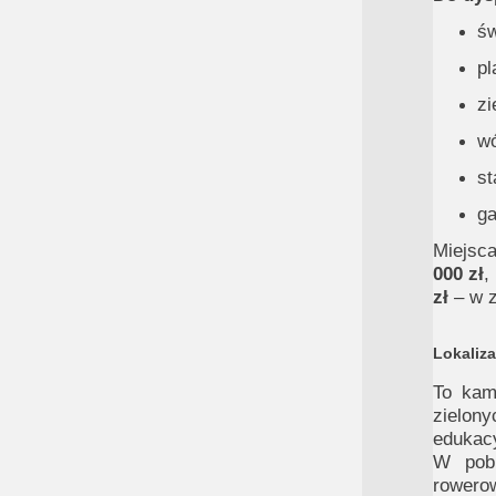
św
pl
zi
wó
st
ga
Miejsc
000 zł
,
zł
– w z
Lokaliza
To kam
zielon
edukacy
W pobl
rowero