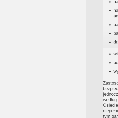
pa
n
an
ba
ba
dr
wi
pe
wy
Zastos
bezpie
jednoc
według 
Osiedl
niepeł
tym ga