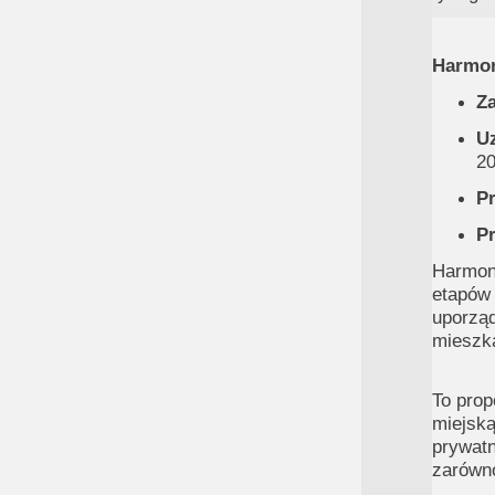
Harmon
Z
Uz
20
P
Pr
Harmon
etapó
uporzą
mieszka
To prop
miejsk
prywatn
zarówno