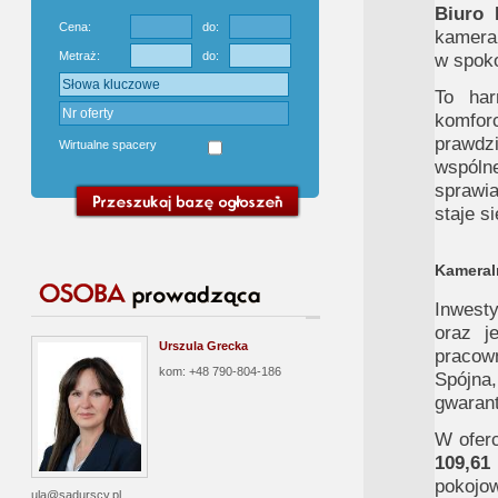
Biuro 
Cena:
do:
kameral
Metraż:
do:
w spoko
To har
komfor
prawdzi
Wirtualne spacery
wspóln
sprawia
staje s
Kameraln
Inwest
oraz j
Urszula Grecka
pracow
kom: +48 790-804-186
Spójna
gwarant
W oferc
109,61
pokojow
ula@sadurscy.pl