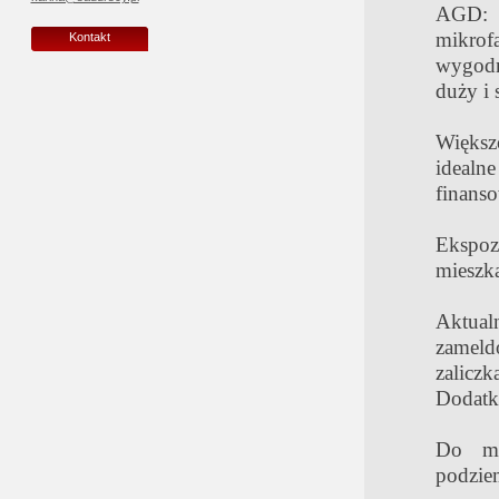
AGD: 
mikrof
Kontakt
wygodna
duży i 
Większo
ideal
finans
Ekspoz
mieszka
Aktua
zameld
zalicz
Dodatk
Do mi
podzie