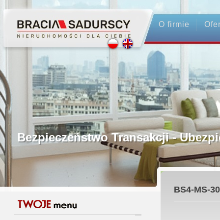
O firmie
Ofe
Profesjonalne Pośrednictwo
Bezpieczeństwo Transakcji - Ubez
Licencjonowani Pośrednicy
BS4-MS-30
Gwarancja Zwrotu Zadatku