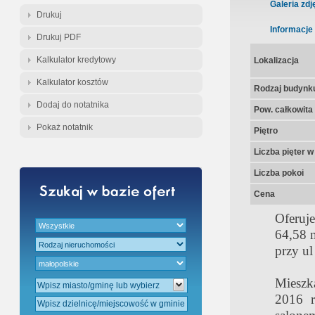
Gratis - Przedwstępna Umowa Nota
Galeria zdj
Drukuj
Informacje
Drukuj PDF
Kalkulator kredytowy
Lokalizacja
Kalkulator kosztów
Rodzaj budynk
Dodaj do notatnika
Pow. całkowita
Pokaż notatnik
Piętro
Liczba pięter 
Liczba pokoi
Cena
Oferuj
64,58 
przy ul
Mieszk
2016 r