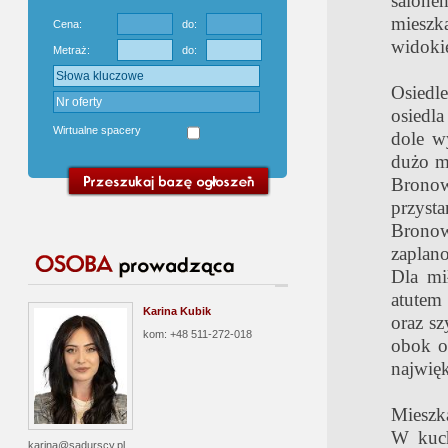
salone
mieszka
Cena:
do:
widokie
Metraż:
do:
Osiedle
osiedla
Wirtualne spacery
dole w
dużo mi
Bronow
przys
Brono
zaplan
Dla mi
atutem 
Karina Kubik
oraz s
kom: +48 511-272-018
obok o
najwię
Mieszka
W kuch
karina@sadurscy.pl