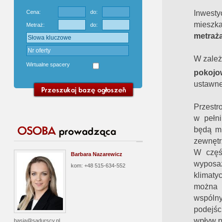
Inwest
Cena:
do:
mieszk
Metraż:
do:
metraż
W zależ
Wirtualne spacery
pokojo
ustawne
Przestr
w pełni
będą mi
zewnętr
W częś
Barbara Nazarewicz
wyposaż
kom: +48 515-634-552
klimatyc
można
wspól
podejśc
wpływ p
basia@sadurscy.pl