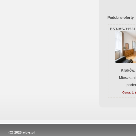
Podobne oferty
BS3-MS-31531
Kraków,
Mieszkani
parte
1 
Cena:
(C) 2026
a-b-s.pl