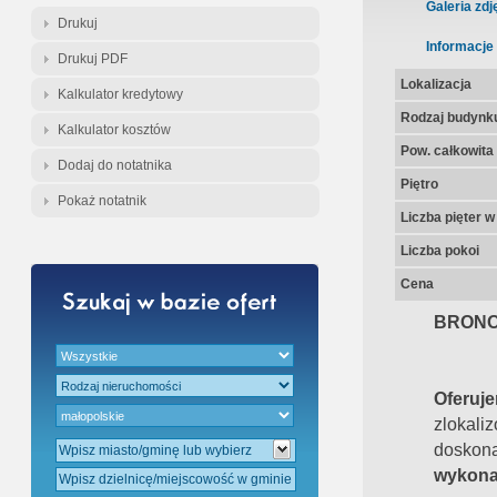
Gratis - Przedwstępna Umowa Nota
Galeria zdj
Drukuj
Informacje
Drukuj PDF
Lokalizacja
Kalkulator kredytowy
Rodzaj budynk
Kalkulator kosztów
Pow. całkowita
Dodaj do notatnika
Piętro
Pokaż notatnik
Liczba pięter 
Liczba pokoi
Cena
BRONO
Oferu
zlokali
dosk
wykona