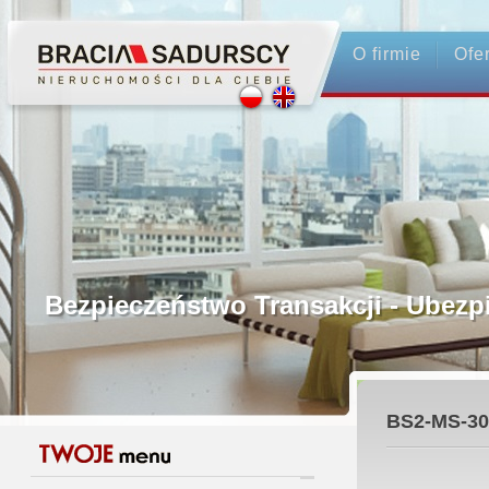
O firmie
Ofe
Profesjonalne Pośrednictwo
Bezpieczeństwo Transakcji - Ubez
Licencjonowani Pośrednicy
BS2-MS-30
Gwarancja Zwrotu Zadatku