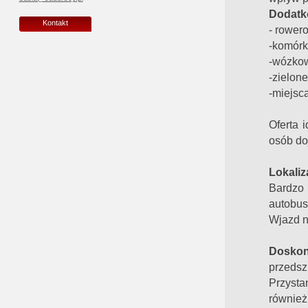
Dodatk
Kontakt
- rower
-komórki
-wózko
-zielone
-miejsc
Oferta 
osób do
Lokaliz
Bardzo 
autobus
Wjazd n
Doskon
przedsz
Przysta
również