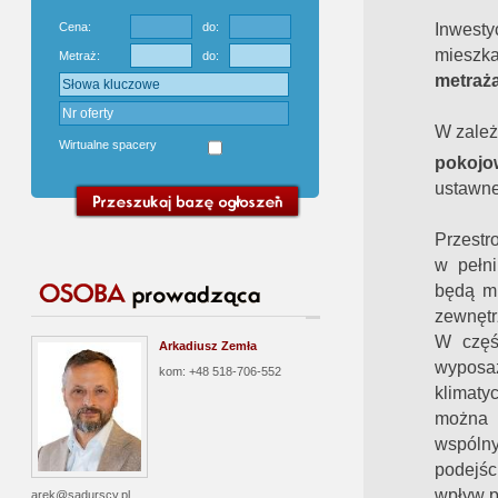
Inwest
Cena:
do:
mieszk
Metraż:
do:
metraż
W zależ
Wirtualne spacery
pokojo
ustawne
Przestr
w pełni
będą mi
zewnętr
W częś
Arkadiusz Zemła
wyposaż
kom: +48 518-706-552
klimatyc
można
wspól
podejśc
wpływ p
arek@sadurscy.pl