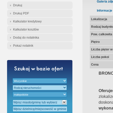
Gratis - Przedwstępna Umowa Nota
Galeria zdj
Drukuj
Informacje
Drukuj PDF
Lokalizacja
Kalkulator kredytowy
Rodzaj budynk
Kalkulator kosztów
Pow. całkowita
Dodaj do notatnika
Piętro
Pokaż notatnik
Liczba pięter 
Liczba pokoi
Cena
BRONO
Oferu
zlokali
dosk
wykona