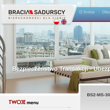
O firmie
Ofe
Profesjonalne Pośrednictwo
Bezpieczeństwo Transakcji - Ubez
Licencjonowani Pośrednicy
BS2-MS-30
Gwarancja Zwrotu Zadatku