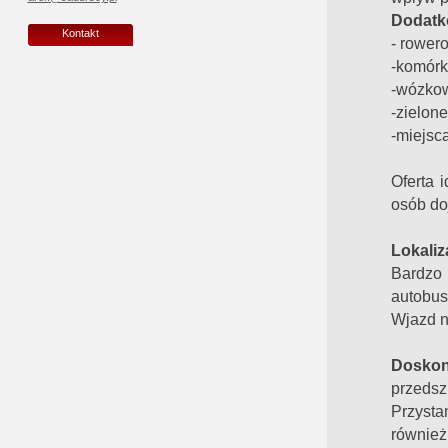
Dodatk
Kontakt
- rower
-komórki
-wózko
-zielone
-miejsc
Oferta 
osób do
Lokaliz
Bardzo 
autobus
Wjazd n
Doskon
przedsz
Przysta
również