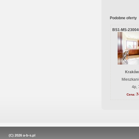
Podobne oferty
BS1-MS-23004
Kraków
Mieszkani
4p, 
7
Cena:
(C) 2026
a-b-s.pl