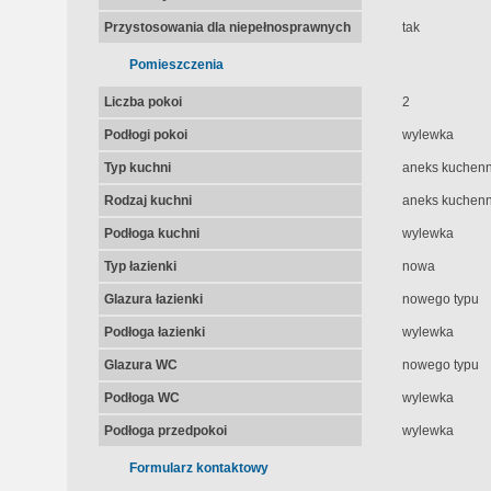
Przystosowania dla niepełnosprawnych
tak
Pomieszczenia
Liczba pokoi
2
Podłogi pokoi
wylewka
Typ kuchni
aneks kuchen
Rodzaj kuchni
aneks kuchenny
Podłoga kuchni
wylewka
Typ łazienki
nowa
Glazura łazienki
nowego typu
Podłoga łazienki
wylewka
Glazura WC
nowego typu
Podłoga WC
wylewka
Podłoga przedpokoi
wylewka
Formularz kontaktowy