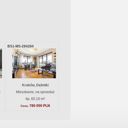
BS1-MS-284284
Kraków, Dębniki
ż
Mieszkanie, na sprzedaż
4p, 65.10 m²
780 000 PLN
Cena: