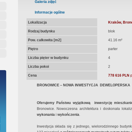
Zadatku
Galeria zdjęć
Informacje ogólne
pna Umowa Notarialna
Lokalizacja
Kraków, Brono
Rodzaj budynku
blok
Pow. całkowita [m2]
41.16 m²
Piętro
parter
Liczba pięter w budynku
4
Liczba pokoi
2
Cena
778 616 PLN
(
BRONOWICE – NOWA INWESTYCJA
DEWELOPERSKA
Oferujemy Państwu wyjątkową
inwestycję mieszkan
Bronowice. Nowoczesna architektura i doskonała lokali
wykonania
i
wykończenia
.
Inwestycja składa się z jednego, wielorodzinnego budyn