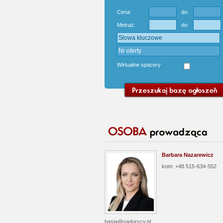
Cena:
do:
Metraż:
do:
Wirtualne spacery
Barbara Nazarewicz
kom: +48 515-634-552
basia@sadurscy.pl