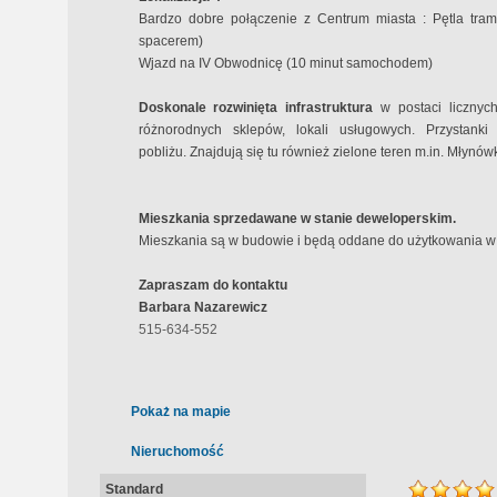
Bardzo dobre połączenie z Centrum miasta : Pętla tra
spacerem)
Wjazd na IV Obwodnicę (10 minut samochodem)
Doskonale rozwinięta infrastruktura
w postaci licznych 
różnorodnych sklepów, lokali usługowych. Przystan
pobliżu. Znajdują się tu również zielone teren m.in. Młynó
Mieszkania sprzedawane w stanie deweloperskim.
Mieszkania są w budowie i będą oddane do użytkowania w I
Zapraszam do kontaktu
Barbara Nazarewicz
515-634-552
Pokaż na mapie
Nieruchomość
Standard