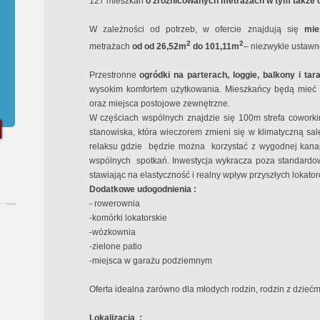
127 mieszkań
o zróżnicowanych metrażach w tym także
W zależności od potrzeb, w ofercie znajdują się
mies
2
2
metrażach
od od 26,52m
do 101,11m
– niezwykle ustawne
Przestronne
ogródki na parterach, loggie, balkony i tar
wysokim komfortem użytkowania. Mieszkańcy będą mieć 
oraz miejsca postojowe zewnętrzne.
W częściach wspólnych znajdzie się 100m strefa cowo
stanowiska, która wieczorem zmieni się w klimatyczną salę 
relaksu gdzie
będzie można
korzystać z wygodnej kanap
wspólnych
spotkań. Inwestycja wykracza poza standardo
stawiając na elastyczność i realny wpływ przyszłych lokato
Dodatkowe udogodnienia :
- rowerownia
-komórki lokatorskie
-wózkownia
-zielone patio
-miejsca w garażu podziemnym
Oferta idealna zarówno dla młodych rodzin, rodzin z dziećmi,
Lokalizacja
: