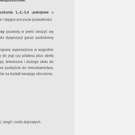
 dwupoziomowe.
zkania 1,-2,-3,4 -pokojowe
o
 i dające poczucie prywatności.
asy
pozwolą w pełni cieszyć się
do dyspozycji garaż podziemny
rkingowa wyposażona w wygodne
do jogi czy pilatesu plus strefa
y, telewizora i dużego stołu do
we podejście do mieszkalnictwa,
rów na kształt swojego otoczenia.
 singli i osób dojrzałych.