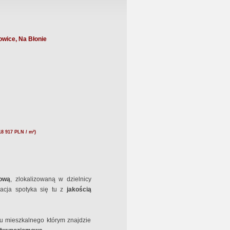
wice, Na Błonie
18 917 PLN / m²)
iową
, zlokalizowaną w dzielnicy
zacja spotyka się tu z
jakością
ku mieszkalnego którym znajdzie