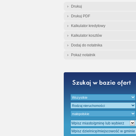
Gwarancja Zwrotu 
Drukuj
Drukuj PDF
Gratis - Przedwstę
Kalkulator kredytowy
Kalkulator kosztów
Dodaj do notatnika
Pokaż notatnik