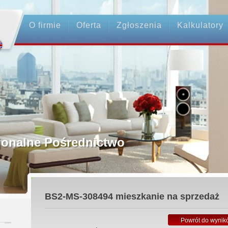
O firmie
Oferta
Zgłoszenia
Kalkulatory
ednictwo
nsakcji - Ubezpieczenie OC
BS2-MS-308494
mieszkanie na sprzedaż
rednicy
Powrót do wynik