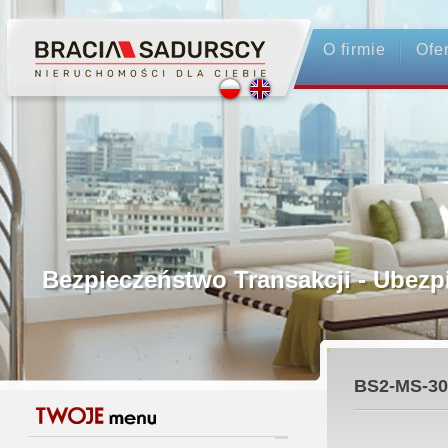
O firmie
Ofe
Profesjonalne Pośrednictwo
Bezpieczeństwo Transakcji - Ubez
Licencjonowani Pośrednicy
BS2-MS-30
Gwarancja Zwrotu Zadatku