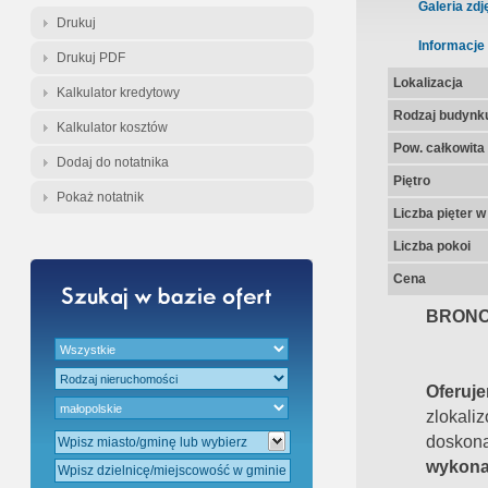
Gratis - Przedwstępna Umowa Nota
Galeria zdj
Drukuj
Informacje
Drukuj PDF
Lokalizacja
Kalkulator kredytowy
Rodzaj budynk
Kalkulator kosztów
Pow. całkowita
Dodaj do notatnika
Piętro
Pokaż notatnik
Liczba pięter 
Liczba pokoi
Cena
BRONO
Oferu
zlokali
dosk
wykona