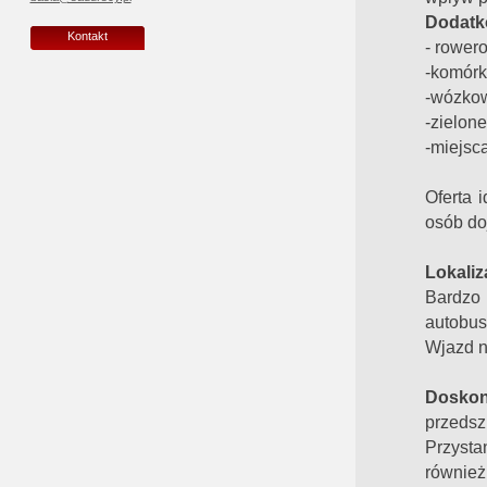
Dodatk
Kontakt
- rower
-komórki
-wózko
-zielone
-miejsc
Oferta 
osób do
Lokaliz
Bardzo 
autobus
Wjazd n
Doskon
przedsz
Przysta
również