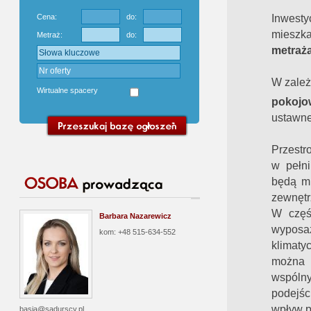
Inwest
Cena:
do:
mieszk
Metraż:
do:
metraż
W zależ
Wirtualne spacery
pokojo
ustawne
Przestr
w pełni
będą mi
zewnętr
W częś
Barbara Nazarewicz
wyposaż
kom: +48 515-634-552
klimatyc
można
wspól
podejśc
wpływ p
basia@sadurscy.pl