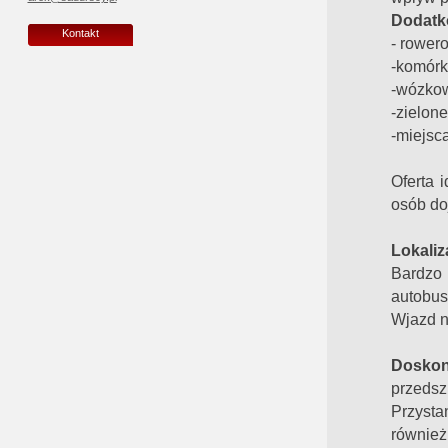
Dodatk
Kontakt
- rower
-komórki
-wózko
-zielone
-miejsc
Oferta 
osób do
Lokaliz
Bardzo 
autobus
Wjazd n
Doskon
przedsz
Przysta
również