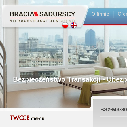
O firmie
Ofe
Profesjonalne Pośrednictwo
Bezpieczeństwo Transakcji - Ubez
Licencjonowani Pośrednicy
BS2-MS-30
Gwarancja Zwrotu Zadatku