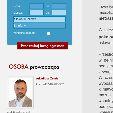
Inwest
Cena:
do:
mieszk
Metraż:
do:
metraż
W zależ
Wirtualne spacery
pokojo
ustawne
Przestr
w pełni
będą mi
zewnętr
W częś
Arkadiusz Zemła
wyposaż
kom: +48 518-706-552
klimatyc
można
wspól
podejśc
wpływ p
arek@sadurscy.pl