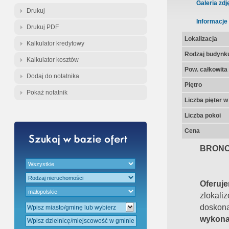
Gratis - Przedwstępna Umowa Nota
Galeria zdj
Drukuj
Informacje
Drukuj PDF
Lokalizacja
Kalkulator kredytowy
Rodzaj budynk
Kalkulator kosztów
Pow. całkowita
Dodaj do notatnika
Piętro
Pokaż notatnik
Liczba pięter 
Liczba pokoi
Cena
BRONO
Oferu
zlokali
dosk
wykona