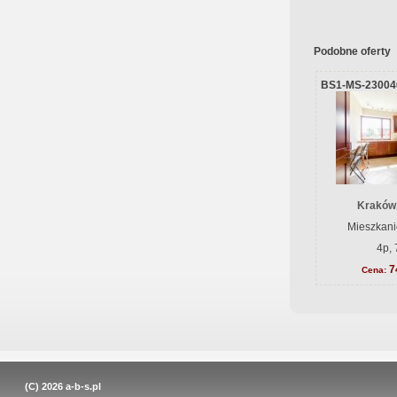
Podobne oferty
BS1-MS-23004
Kraków
Mieszkani
4p, 
7
Cena:
(C) 2026
a-b-s.pl