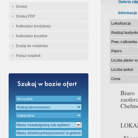
Gratis - Przedwstępna Umowa Nota
Galeria zdj
Drukuj
Informacje
Drukuj PDF
Lokalizacja
Kalkulator kredytowy
Rodzaj budynk
Kalkulator kosztów
Pow. całkowita
Dodaj do notatnika
Piętro
Pokaż notatnik
Liczba pięter 
Liczba pokoi
Cena
Biuro
zaofe
Chełmo
LOKAL