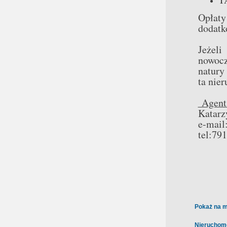
Opłat
dodatk
Jeżel
nowocz
natury
ta nie
Agent 
Katarz
e-mail
tel:79
Pokaż na m
Nieruchom