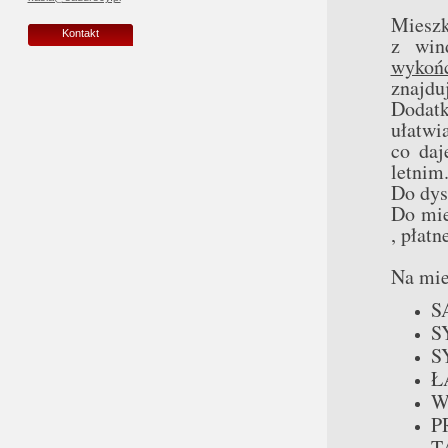
Mieszk
Kontakt
z wi
wykońc
znajd
Dodat
ułatwi
co daj
letnim
Do dys
Do mie
, płatn
Na mie
S
S
S
Ł
W
P
T