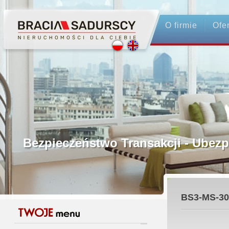
O firmie
Ofe
Profesjonalne Pośrednictwo
Bezpieczeństwo Transakcji - Ubez
Licencjonowani Pośrednicy
BS3-MS-30
Gwarancja Zwrotu Zadatku