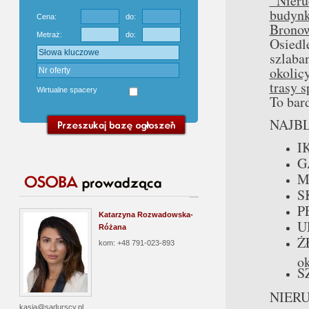
Nieruc
budyn
Cena:
do:
Brono
Metraż:
do:
Osiedl
szlaba
okolic
trasy 
Wirtualne spacery
To bar
NAJBL
I
G
M
S
P
Katarzyna Rozwadowska-
U
Różana
Ż
kom: +48 791-023-893
ok
S
NIER
kasia@sadurscy.pl