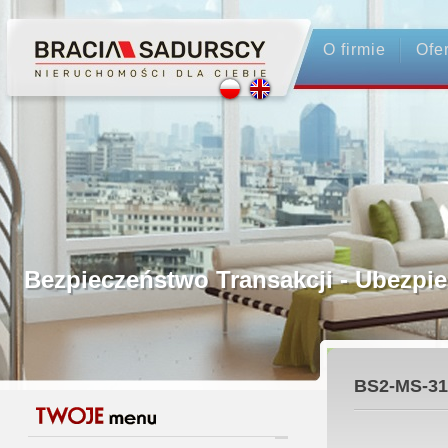
O firmie
Ofe
Profesjonalne Pośrednictwo
Bezpieczeństwo Transakcji - Ubez
Licencjonowani Pośrednicy
BS2-MS-31
Gwarancja Zwrotu Zadatku