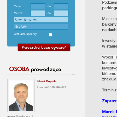
Podzie
Cena:
do:
parking
Metraż:
do:
Mieszk
balkony
na dach
Wirtualne spacery
Inwesty
w stani
Wokół
m
komunika
inwesty
któremu
znajdują
Marek Popiela
kom: +48 518-967-677
Termin z
Zapras
Marek 
marek@sadurscy.pl