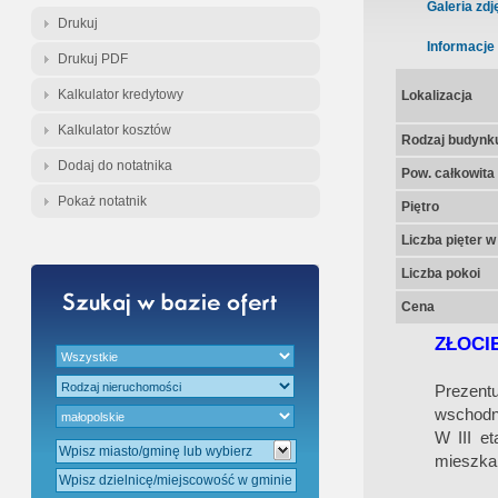
Gratis - Przedwstępna Umowa Nota
Galeria zdj
Drukuj
Informacje
Drukuj PDF
Kalkulator kredytowy
Lokalizacja
Kalkulator kosztów
Rodzaj budynk
Dodaj do notatnika
Pow. całkowita
Pokaż notatnik
Piętro
Liczba pięter 
Liczba pokoi
Cena
ZŁOCI
Prezent
wschodni
W III et
mieszka