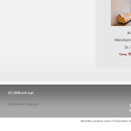
K
Mieszkani
1p, 
5
Cena:
(C) 2026
a-b-s.pl
Wykonanie
Galactica
Wszelkie podane przez Pośrednika in