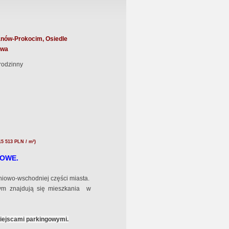
nów-Prokocim, Osiedle
owa
rodzinny
15 513 PLN / m²)
IOWE.
iowo-wschodniej części miasta.
rym znajdują się mieszkania w
iejscami parkingowymi.