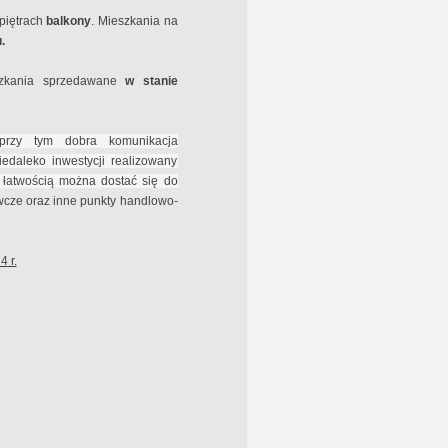
 piętrach
balkony
. Mieszkania na
u.
zkania sprzedawane
w stanie
 przy tym dobra komunikacja
edaleko inwestycji realizowany
z łatwością można dostać się do
ywcze oraz inne punkty handlowo-
 r.