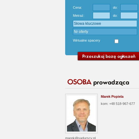
Cena:
do:
Metraż:
do:
Wirtualne spacery
Marek Popiela
kom: +48 518-967-677
marek@sadurscy.pl