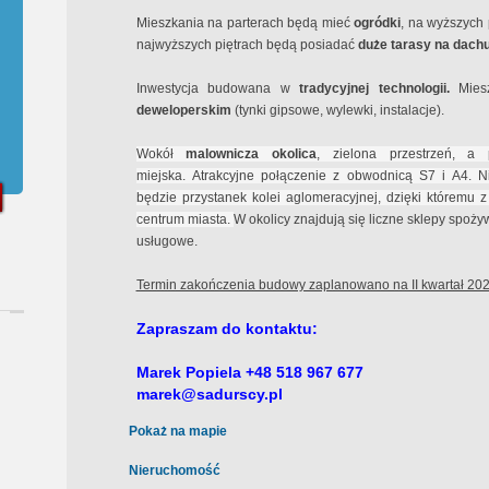
Mieszkania na parterach będą mieć
ogródki
, na wyższych
najwyższych piętrach będą posiadać
duże tarasy na dach
Inwestycja budowana w
tradycyjnej technologii.
Mies
deweloperskim
(tynki gipsowe, wylewki, instalacje).
Wokół
malownicza okolica
, zielona przestrzeń, a
miejska. Atrakcyjne połączenie z obwodnicą S7 i A4. Ni
będzie przystanek kolei aglomeracyjnej, dzięki któremu 
centrum miasta.
W okolicy znajdują się liczne sklepy spoż
usługowe.
Termin zakończenia budowy zaplanowano na II kwartał 2024
Zapraszam do kontaktu:
Marek Popiela +48 518 967 677
marek@sadurscy.pl
Pokaż na mapie
Nieruchomość