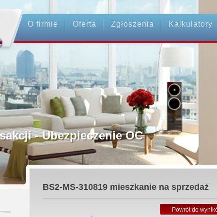
O firmie
Oferta
Zgłoszenia
Kalkulatory
rednictwo
ansakcji - Ubezpieczenie OC
ośrednicy
BS2-MS-310819
mieszkanie na sprzedaż
 Zadatku
Powrót do wynik