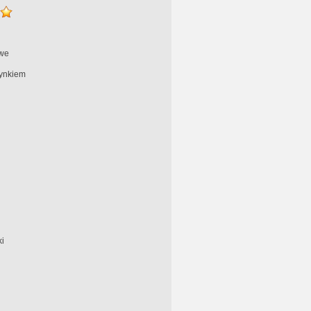
we
ynkiem
i