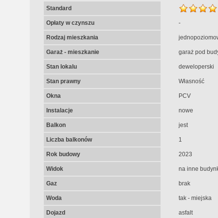
Standard
Opłaty w czynszu
-
Rodzaj mieszkania
jednopoziomo
Garaż - mieszkanie
garaż pod bud
Stan lokalu
deweloperski
Stan prawny
Własność
Okna
PCV
Instalacje
nowe
Balkon
jest
Liczba balkonów
1
Rok budowy
2023
Widok
na inne budynk
Gaz
brak
Woda
tak - miejska
Dojazd
asfalt