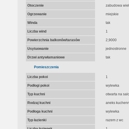
Otoczenie
zabudowa wiel
Ogrzewanie
miejskie
Winda
tak
Liczba wind
1
Powierzchnia balkonów/tarasów
2,9000
Usytuowanie
jednostronne
Drzwi antywłamaniowe
tak
Pomieszczenia
Liczba pokoi
1
Podłogi pokoi
wylewka
Typ kuchni
otwarta na sal
Rodzaj kuchni
aneks kuchenn
Podłoga kuchni
wylewka
Typ łazienki
razem z wc
Liczba łazienek
1