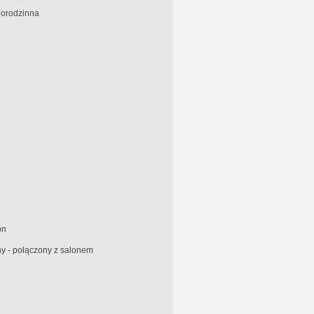
orodzinna
on
y - połączony z salonem