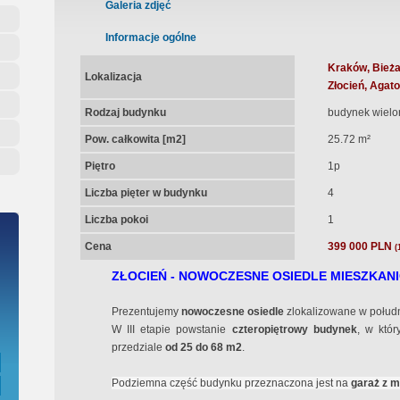
ępna Umowa Notarialna
Galeria zdjęć
Informacje ogólne
Kraków, Bieża
Lokalizacja
Złocień, Agat
Rodzaj budynku
budynek wielo
Pow. całkowita [m2]
25.72 m²
Piętro
1p
Liczba pięter w budynku
4
Liczba pokoi
1
Cena
399 000 PLN
(
ZŁOCIEŃ - NOWOCZESNE OSIEDLE MIESZKAN
Prezentujemy
nowoczesne osiedle
zlokalizowane w połudn
W III etapie powstanie
czteropiętrowy budynek
, w któ
przedziale
od 25 do 68 m2
.
Podziemna część budynku przeznaczona jest na
garaż z m