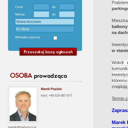
Podzie
Cena:
do:
parking
Metraż:
do:
Mieszk
balkony
na dach
Wirtualne spacery
Inwesty
w stani
Wokół
m
komunika
inwesty
któremu
znajdują
Marek Popiela
kom: +48 518-967-677
Termin z
Zapras
Marek 
marek@sadurscy.pl