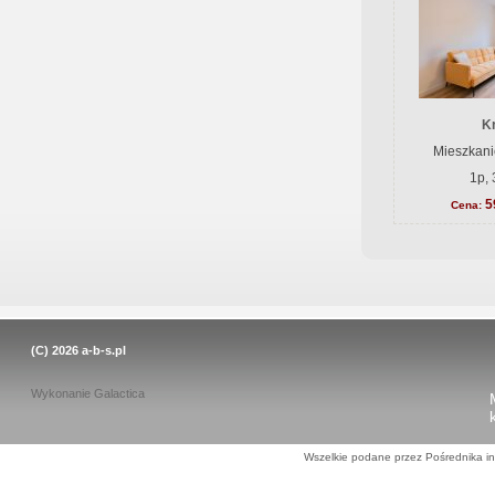
K
Mieszkani
1p, 
5
Cena:
(C) 2026
a-b-s.pl
Wykonanie
Galactica
Wszelkie podane przez Pośrednika in