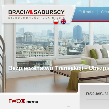
O firmie
Ofe
Profesjonalne Pośrednictwo
Bezpieczeństwo Transakcji - Ubez
Licencjonowani Pośrednicy
BS2-MS-31
Gwarancja Zwrotu Zadatku