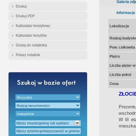
Gratis - Przedwstępna Umowa Nota
Galeria zdj
Drukuj
Informacje
Drukuj PDF
Kalkulator kredytowy
Lokalizacja
Kalkulator kosztów
Rodzaj budynk
Dodaj do notatnika
Pow. całkowita
Pokaż notatnik
Piętro
Liczba pięter 
Liczba pokoi
Cena
ZŁOCI
Prezent
wschodni
W III et
mieszka