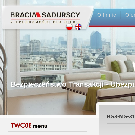
O firmie
Ofe
Profesjonalne Pośrednictwo
Bezpieczeństwo Transakcji - Ubez
Licencjonowani Pośrednicy
BS3-MS-31
Gwarancja Zwrotu Zadatku