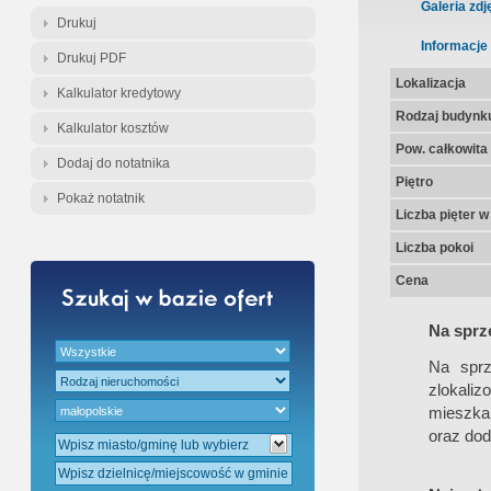
Gratis - Przedwstępna Umowa Nota
Galeria zdj
Drukuj
Informacje
Drukuj PDF
Lokalizacja
Kalkulator kredytowy
Rodzaj budynk
Kalkulator kosztów
Pow. całkowita
Dodaj do notatnika
Piętro
Pokaż notatnik
Liczba pięter 
Liczba pokoi
Cena
Na sprz
Na sprz
zlokali
mieszka
oraz dod