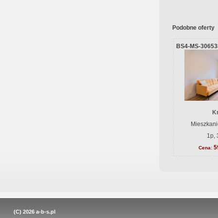
Podobne oferty
BS4-MS-30653
K
Mieszkani
1p, 
5
Cena:
(C) 2026
a-b-s.pl