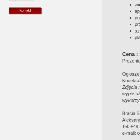
wi
ap
Kontakt
pu
pr
sz
pl
Cena : 
Prezenta
Ogłoszen
Kodeksu
Zdjęcia 
wyposaż
wykorzys
Bracia 
Aleksan
Tel: +48
e-mail: 