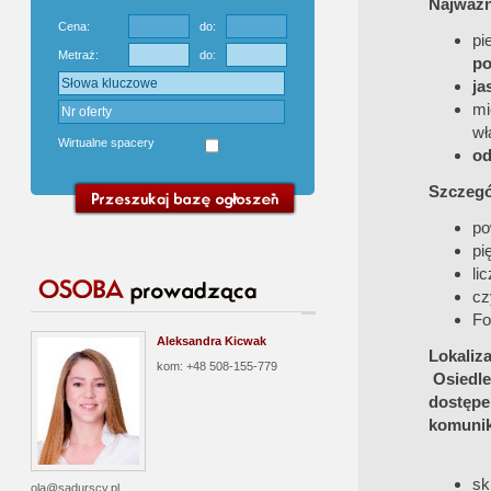
Najważn
Cena:
do:
pi
Metraż:
do:
po
ja
mi
wł
Wirtualne spacery
od
Szczegó
po
pię
li
cz
Fo
Aleksandra Kicwak
Lokaliza
kom: +48 508-155-779
Osiedle
dostępe
komunika
sk
ola@sadurscy.pl