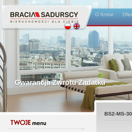
O firmie
Ofe
Profesjonalne Pośrednictwo
Bezpieczeństwo Transakcji - Ubez
Licencjonowani Pośrednicy
Gwarancja Zwrotu Zadatku
Gratis - Przedwstępna Umowa Nota
BS2-MS-30