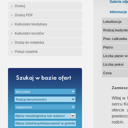
Galeria zdj
Drukuj
Informacje
Drukuj PDF
Lokalizacja
Kalkulator kredytowy
Rodzaj budynk
Kalkulator kosztów
Pow. całkowita
Dodaj do notatnika
Piętro
Pokaż notatnik
Liczba pięter 
Liczba pokoi
Cena
Zamieszk
Witaj w
sercu Ka
ofercie
powierz
rodzin.