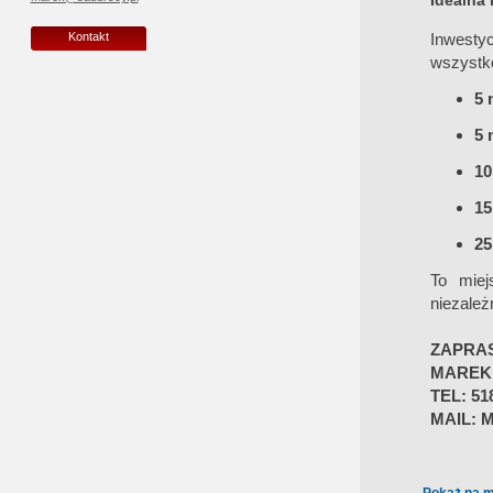
Idealna 
Inwesty
Kontakt
wszystko
5 
5 
10
15
25
To miej
niezależ
ZAPRA
MAREK
TEL: 51
MAIL: