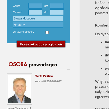
Każde 
Cena:
do:
ogróde
Metraż:
do:
powietrz
Komfort 
Wirtualne spacery
Do dysp
na
mo
d
ko
wó
wy
Marek Popiela
Wnętrza
kom: +48 518-967-677
przeszk
cały dz
ogrzewan
marek@sadurscy.pl