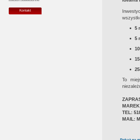
Idealna 
Inwesty
Kontakt
wszystko
5 
5 
10
15
25
To miej
niezależ
ZAPRA
MAREK
TEL: 51
MAIL: