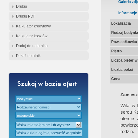
Gratis - Przedwstępna Umowa Nota
Galeria zdj
Drukuj
Informacje
Drukuj PDF
Lokalizacja
Kalkulator kredytowy
Rodzaj budynk
Kalkulator kosztów
Pow. całkowita
Dodaj do notatnika
Piętro
Pokaż notatnik
Liczba pięter 
Liczba pokoi
Cena
Zamieszk
Witaj w
sercu Ka
ofercie
powierz
rodzin.