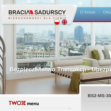
O firmie
Ofe
Profesjonalne Pośrednictwo
Bezpieczeństwo Transakcji - Ubez
Licencjonowani Pośrednicy
BS2-MS-30
Gwarancja Zwrotu Zadatku