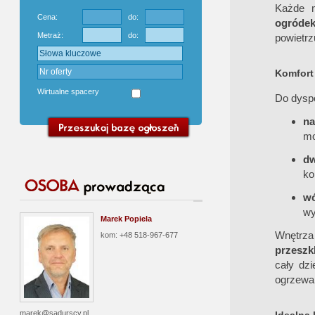
Każde 
Cena:
do:
ogróde
Metraż:
do:
powietrz
Komfort 
Wirtualne spacery
Do dysp
na
mo
d
ko
wó
wy
Marek Popiela
Wnętrza
kom: +48 518-967-677
przeszk
cały dz
ogrzewan
marek@sadurscy.pl