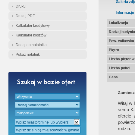
Gratis - Przedwstępna Umowa Nota
Galeria zdj
Drukuj
Informacje
Drukuj PDF
Lokalizacja
Kalkulator kredytowy
Rodzaj budynk
Kalkulator kosztów
Pow. całkowita
Dodaj do notatnika
Piętro
Pokaż notatnik
Liczba pięter 
Liczba pokoi
Cena
Zamieszk
Witaj w
sercu Ka
ofercie
powierz
rodzin.