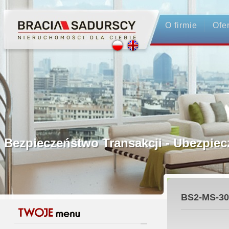
O firmie
Ofe
Profesjonalne Pośrednictwo
Bezpieczeństwo Transakcji - Ubez
Licencjonowani Pośrednicy
BS2-MS-30
Gwarancja Zwrotu Zadatku