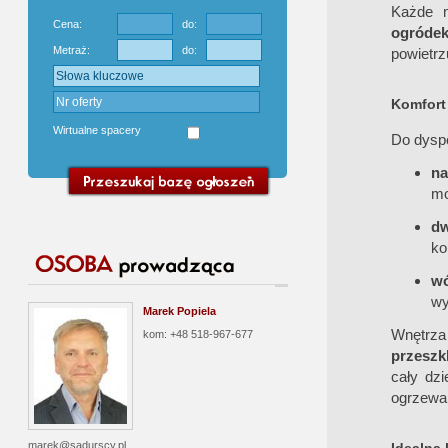
Każde 
Cena:
do:
ogróde
Metraż:
do:
powietrz
Komfort 
Wirtualne spacery
Do dysp
na
mo
d
ko
wó
wy
Marek Popiela
Wnętrza
kom: +48 518-967-677
przeszk
cały dz
ogrzewan
marek@sadurscy.pl