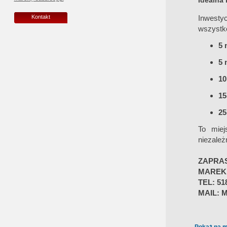
Idealna 
Inwesty
Kontakt
wszystko
5 
5 
10
15
25
To miej
niezależ
ZAPRA
MAREK
TEL: 51
MAIL: