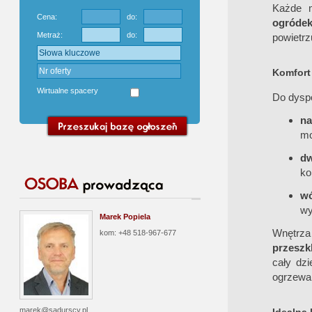
Każde 
Cena:
do:
ogróde
Metraż:
do:
powietrz
Komfort 
Wirtualne spacery
Do dysp
na
mo
d
ko
wó
wy
Marek Popiela
Wnętrza
kom: +48 518-967-677
przeszk
cały dz
ogrzewan
marek@sadurscy.pl