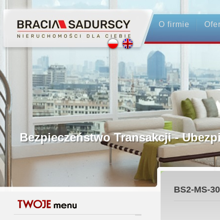
O firmie
Ofe
Profesjonalne Pośrednictwo
Bezpieczeństwo Transakcji - Ubez
Licencjonowani Pośrednicy
BS2-MS-30
Gwarancja Zwrotu Zadatku