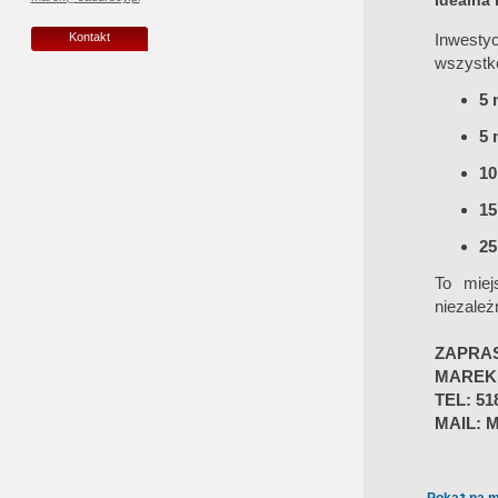
Idealna 
Inwesty
Kontakt
wszystko
5 
5 
10
15
25
To miej
niezależ
ZAPRA
MAREK
TEL: 51
MAIL: