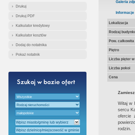
Gratis - Przedwstępna Umowa Nota
Galeria zdj
Drukuj
Informacje
Drukuj PDF
Lokalizacja
Kalkulator kredytowy
Rodzaj budynk
Kalkulator kosztów
Pow. całkowita
Dodaj do notatnika
Piętro
Pokaż notatnik
Liczba pięter 
Liczba pokoi
Cena
Zamieszk
Witaj w
sercu Ka
ofercie
powierz
rodzin.