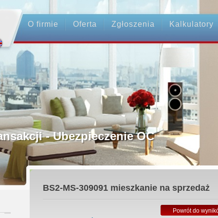
O firmie
Oferta
Zgłoszenia
Kalkulatory
rednictwo
ansakcji - Ubezpieczenie OC
ośrednicy
BS2-MS-309091
mieszkanie na sprzedaż
 Zadatku
Powrót do wynik