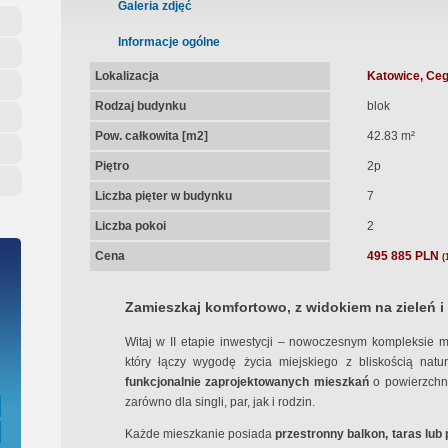
ępna Umowa Notarialna
Galeria zdjęć
Informacje ogólne
Lokalizacja
Katowice, Ceg
Rodzaj budynku
blok
Pow. całkowita [m2]
42.83 m²
Piętro
2p
Liczba pięter w budynku
7
Liczba pokoi
2
Cena
495 885 PLN
(
Zamieszkaj komfortowo, z widokiem na zieleń i
Witaj w II etapie inwestycji – nowoczesnym kompleksie 
który łączy wygodę życia miejskiego z bliskością natu
funkcjonalnie zaprojektowanych mieszkań
o powierzchn
zarówno dla singli, par, jak i rodzin.
Każde mieszkanie posiada
przestronny balkon, taras lub