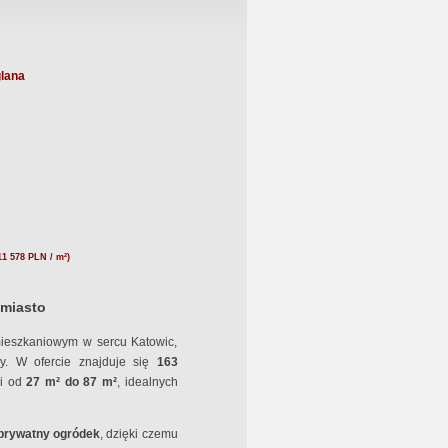
lana
11 578 PLN / m²)
 miasto
mieszkaniowym w sercu Katowic,
ry. W ofercie znajduje się
163
i od
27 m² do 87 m²
, idealnych
 prywatny ogródek
, dzięki czemu