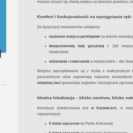
możesz cieszyć się chwilą relaksu na świeżym powietrzu, 
Komfort i funkcjonalność na wyciągnięcie ręki
Do dyspozycji mieszkańców oddajemy:
naziemne miejsca parkingowe
na terenie inwestycj
dwupoziomową halę garażową
z 166 miejsca
lokatorskimi,
wózkownie i rowerownie
w każdej klatce – dla Twoj
Wnętrza zaprojektowane są z myślą o maksymalnym 
panoramiczne okna zapewniają naturalne doświetleni
miejskiej sieci
gwarantuje wygodne i ekologiczne ogrzewa
Idealna lokalizacja – blisko centrum, blisko nat
Inwestycja zlokalizowana jest
w Katowicach
, w miej
najważniejsze:
5 minut spacerem
do Parku Kościuszki