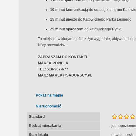
5 minut spacerem
do przystanku tramwajowego
10 minut komunikacją
do ścisłego centrum Katowic
15 minut pieszo
do Katowickiego Parku Leśnego
25 minut spacerem
do katowickiego Rynku
To miejsce, w którym możesz żyć wygodnie, aktywnie i zielo
który prowadzisz.
ZAPRASZAM DO KONTAKTU
MAREK POPIELA
TEL: 518-967-677
MAIL: MAREK@SADURSCY.PL
Pokaż na mapie
Nieruchomość
Standard
Rodzaj mieszkania
jednopoziomo
Stan lokalu
deweloperski