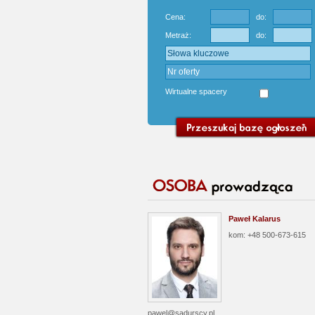
Cena:
do:
Metraż:
do:
Wirtualne spacery
Paweł Kalarus
kom: +48 500-673-615
pawel@sadurscy.pl