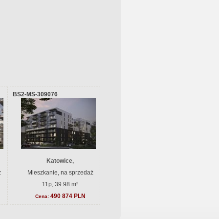
BS2-MS-309076
Katowice,
ż
Mieszkanie, na sprzedaż
11p, 39.98 m²
490 874 PLN
Cena: