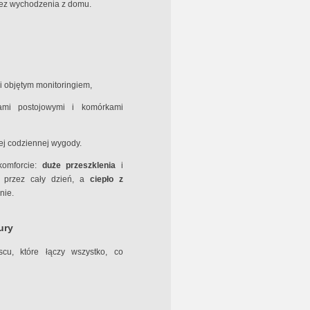
bez wychodzenia z domu.
i objętym monitoringiem,
mi postojowymi i komórkami
ej codziennej wygody.
komforcie:
duże przeszklenia
i
e przez cały dzień, a
ciepło z
nie.
ury
scu, które łączy wszystko, co