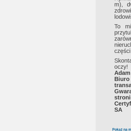
m), d
zdrow
lodowi
To mi
przytu
zarów
nieru
części
Skont
oczy!
Adam 
Biur
transa
Gwara
stron
Certy
SA
Pokaż na m