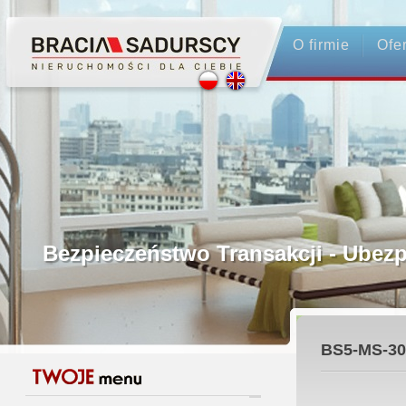
O firmie
Ofe
Profesjonalne Pośrednictwo
Bezpieczeństwo Transakcji - Ubez
Licencjonowani Pośrednicy
BS5-MS-30
Gwarancja Zwrotu Zadatku