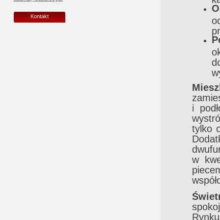
O
Kontakt
o
p
P
o
d
w
Miesz
zamie
i pod
wystró
tylko
Doda
dwufu
w kwe
piece
współ
Świet
spoko
Rynku