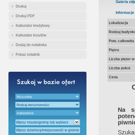
Gratis - Przedwstępna Umowa Nota
Galeria zdj
Drukuj
Informacje
Drukuj PDF
Lokalizacja
Kalkulator kredytowy
Rodzaj budynk
Kalkulator kosztów
Pow. całkowita
Dodaj do notatnika
Piętro
Pokaż notatnik
Liczba pięter 
Liczba pokoi
Cena
Na s
pote
piwni
Szuka