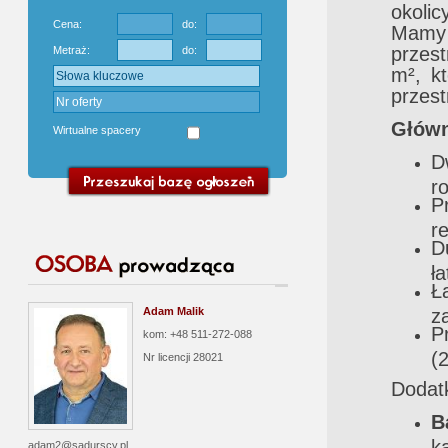
okolic
Cena:
do:
Mamy 
przes
Metraż:
do:
m², k
przest
Główn
Wirtualne spacery
D
r
P
r
D
ła
Ł
Adam Malik
z
P
kom: +48 511-272-088
(
Nr licencji
28021
Dodat
B
k
adam2@sadurscy.pl