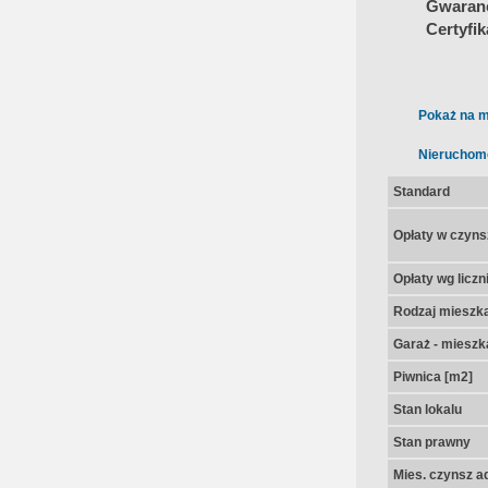
Gwarancj
Certyfi
Pokaż na m
Nieruchom
Standard
Opłaty w czyns
Opłaty wg licz
Rodzaj mieszk
Garaż - mieszk
Piwnica [m2]
Stan lokalu
Stan prawny
Mies. czynsz a