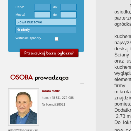
Nie
Cena:
do:
osiedlu
Metraż:
do:
parter
ogródka
Miesz
kuchen
Wirtualne spacery
najwyż
deską b
Ściany
oraz lu
kuchen
wygląd
elemen
firmy 
mikrofa
Adam Malik
znajdzi
kom: +48 511-272-088
pomies
Nr licencji
28021
Dodatk
2,73 m 
Do lok
pow. ok
adam2@sadurscy.pl