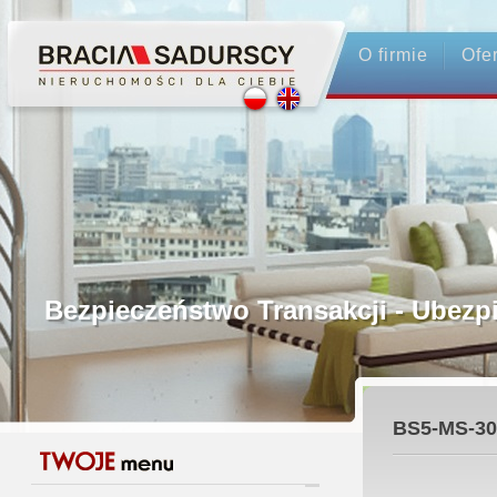
O firmie
Ofe
Profesjonalne Pośrednictwo
Bezpieczeństwo Transakcji - Ubez
Licencjonowani Pośrednicy
BS5-MS-30
Gwarancja Zwrotu Zadatku