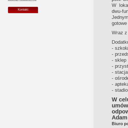
W loka
Kontakt
dwu-fun
Jednym
gotowe
Wraz z
Dodatko
- szkoł
- przed
- sklep
- przys
- stacj
- ośrod
- aptek
- stadi
W cel
umówi
odpow
Adam 
Biuro p