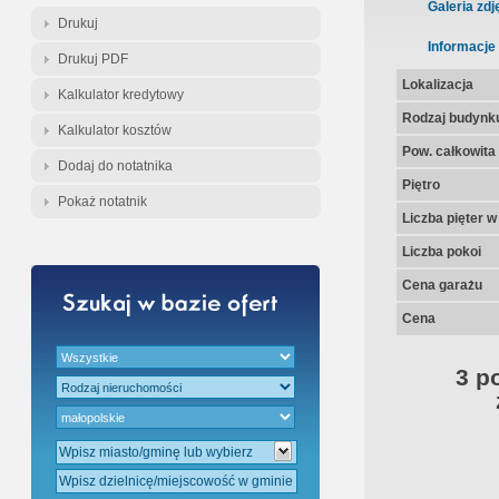
Gratis - Przedwstępna Umowa Nota
Galeria zdj
Drukuj
Informacje
Drukuj PDF
Lokalizacja
Kalkulator kredytowy
Rodzaj budynk
Kalkulator kosztów
Pow. całkowita
Dodaj do notatnika
Piętro
Pokaż notatnik
Liczba pięter 
Liczba pokoi
Cena garażu
Cena
3 p