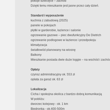
pokoje dziecięce – zachód
Dzięki temu mieszkanie jest jasne przez cały dzień.
Standard i wyposażenie
kuchnia z zabudową (2025)
panele w pokojach
płytki w garderobie, łazience i salonie
ogrzewanie gazowe – piec dwufunkcyjny De Dietrich
ogrzewanie podłogowe w łazience i przedpokoju
klimatyzacja
światłowód planowany na wiosnę
Balkony
Mieszkanie posiada dwie duże loggie – na wschód i zachód
Opłaty
czynsz administracyjny ok. 553 zł
opłata za garaż ok. 63 zł
Lokalizacja
Cicha i spokojna okolica z bardzo dobrą komunikacją
W pobliżu:
dworzec kolejowy - ok. 1 km
Biedronka - ok.400-500m