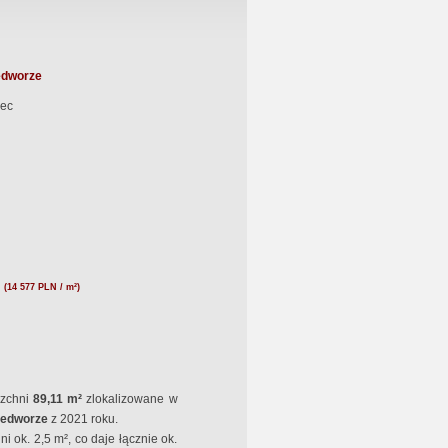
edworze
ec
N
(14 577 PLN / m²)
rzchni
89,11 m²
zlokalizowane w
dedworze
z 2021 roku.
 ok. 2,5 m², co daje łącznie ok.