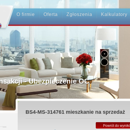
O firmie
Oferta
Zgłoszenia
Kalkulatory
rednictwo
ansakcji - Ubezpieczenie OC
ośrednicy
BS4-MS-314761
mieszkanie na sprzedaż
 Zadatku
Powrót do wynik