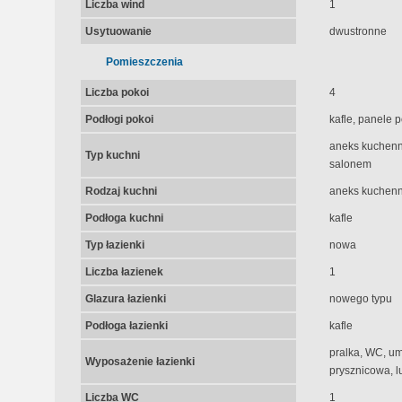
Liczba wind
1
Usytuowanie
dwustronne
Pomieszczenia
Liczba pokoi
4
Podłogi pokoi
kafle, panele p
aneks kuchenny
Typ kuchni
salonem
Rodzaj kuchni
aneks kuchenn
Podłoga kuchni
kafle
Typ łazienki
nowa
Liczba łazienek
1
Glazura łazienki
nowego typu
Podłoga łazienki
kafle
pralka, WC, um
Wyposażenie łazienki
prysznicowa, l
Liczba WC
1