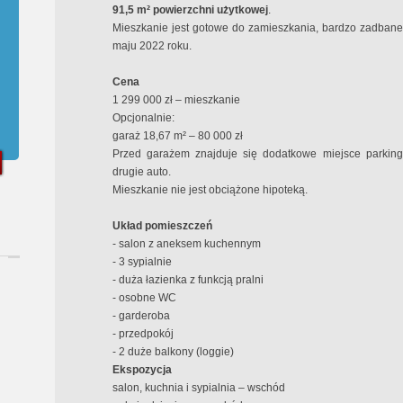
91,5 m² powierzchni użytkowej
.
Mieszkanie jest gotowe do zamieszkania, bardzo zadbane 
maju 2022 roku.
Cena
1 299 000 zł – mieszkanie
Opcjonalnie:
garaż 18,67 m² – 80 000 zł
Przed garażem znajduje się dodatkowe miejsce parkin
drugie auto.
Mieszkanie nie jest obciążone hipoteką.
Uk
ład pomieszczeń
- salon z aneksem kuchennym
- 3 sypialnie
- duża łazienka z funkcją pralni
- osobne WC
- garderoba
- przedpokój
- 2 duże balkony (loggie)
Ekspozycja
salon, kuchnia i sypialnia – wschód