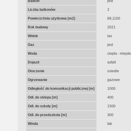
Balkon
jest
Liczba balkonów
2
Powierzchnia użytkowa [m2]
89,1100
Rok budowy
2021
Widok
las
Gaz
jest
Woda
ciepła - miejsk
Dojazd
asfalt
Otoczenie
osiedle
Ogrzewanie
gazowe
Odległość do komunikacji publicznej [m]
1000
Odl. do sklepu [m]
400
Odl. do szkoły [m]
1500
Odl. do przedszkola [m]
300
Winda
tak