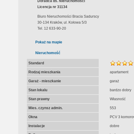
Doradca ds. Nieruchomości
Licencja nr 31134
Biuro Nieruchomości Bracia Sadurscy
30-134 Kraków, ul. Kołowa 5/3
Tel. 12 633-90-20
Pokaż na mapie
Nieruchomość
Standard
Rodzaj mieszkania
apartament
Garaż - mieszkanie
garaż
Stan lokalu
bardzo dobry
Stan prawny
Własność
Mies. czynsz admin.
553
Okna
PCV 3 komoro
Instalacje
dobre