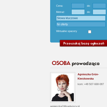
Cena:
do:
Metraż:
do:
Wirtualne spacery
Agnieszka Grün-
Kierzkowska
kom: +48 507-668-087
agnieszka2@sadurscy.pl