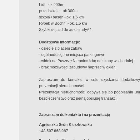
Lidl - ok.900m
przedszkole - ok.300m
szkoła / basen - ok. 1.5 km
Rybek w Bochni - ok. 1,5 km
Szybki dojazd do autostradyA4
Dodatkowe informacje:
- osiedle z placem zabaw
- ogólnodostępne miejsca parkingowe
- widok na Puszczę Niepołomicką od strony wschodniej
- brak możliwości zabudowy naprzeciw okien
Zapraszam do kontaktu w celu uzyskania dodatkowyc
prezentacji nieruchomości.
Prezentacja nieruchomości odbywa się po podpisaniu u
bezpieczeństwo oraz pełną obsługę transakcji.
Zapraszam do kontaktu i na prezentację
Agnieszka Grün-Kierzkowska
+48 507 668 087