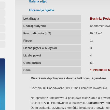
ępna Umowa Notarialna
Galeria zdjęć
Informacje ogólne
Lokalizacja
Bochnia, Pod
Rodzaj budynku
apartamentowi
Pow. całkowita [m2]
89.11 m²
Piętro
1p
Liczba pięter w budynku
3
Liczba pokoi
4
Cena garażu
63
Cena
1 299 000 PL
Mieszkanie 4-pokojowe z dwoma balkonami i garażem.
Bochnia, ul. Podedworze | 89,11 m² + komórka lokatorska
Na sprzedaż komfortowe 4-pokojowe mieszkanie o powie
Bochni przy ul. Podedworze w inwestycji
Apartamenty Po
Do mieszkania przynależy komórka lokatorska o powierzchni