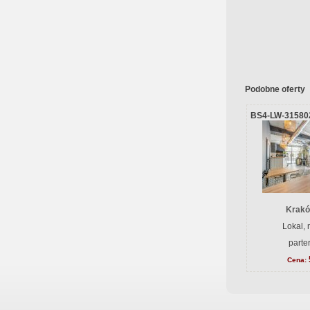
Podobne oferty
BS4-LW-31580
Krakó
Lokal,
parte
Cena: