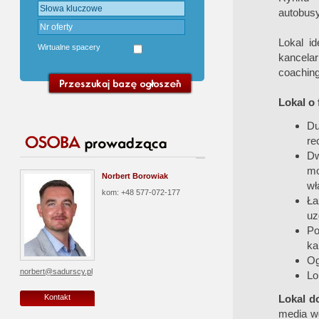
autobusy
Lokal id
Wirtualne spacery
kancelar
coachin
Lokal o 
Du
re
Dw
mo
Norbert Borowiak
wł
kom: +48 577-072-177
Ła
uz
Po
ka
Og
norbert@sadurscy.pl
Lo
Lokal d
Kontakt
media wg