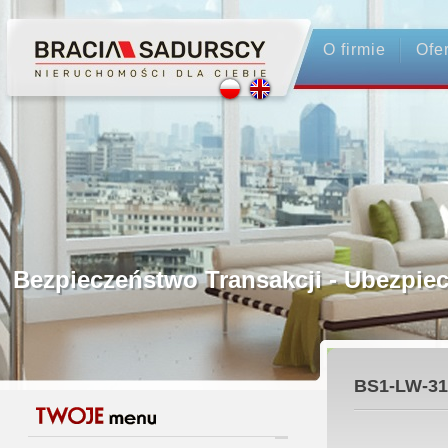
O firmie
Ofe
Profesjonalne Pośrednictwo
Bezpieczeństwo Transakcji - Ubez
Licencjonowani Pośrednicy
BS1-LW-31
Gwarancja Zwrotu Zadatku