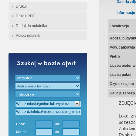
Gratis - Przedwstępna Umowa Nota
Galeria zdj
Drukuj
Informacje
Drukuj PDF
Dodaj do notatnika
Lokalizacja
Pokaż notatnik
Rodzaj budynk
Pow. całkowita
Piętro
Liczba pięter 
Liczba pokoi
Czynsz najmu
Kaucja zabezp.
ZDJĘCI
Lokal zn
uczęszc
Cena:
do:
Zaledwie
Metraż:
do:
Rynku G