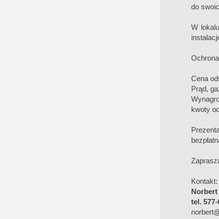
do swoic
W lokal
instalacj
Ochrona
Cena od
Prąd, ga
Wynagro
kwoty o
Prezent
bezpłatn
Zaprasza
Kontakt:
Norbert
tel. 577
norbert@