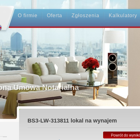
O firmie
Oferta
Zgłoszenia
Kalkulatory
Profesjonaln
Bezpieczeńst
BS3-LW-313811
lokal na wynajem
Licencjonowa
Powrót do wynik