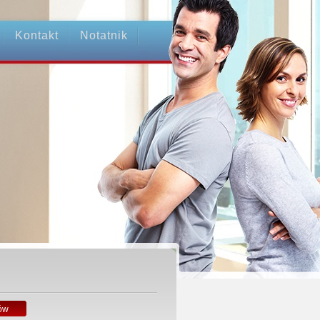
Kontakt
Notatnik
e Pośrednictwo
wo Transakcji - Ubezpieczenie OC
ni Pośrednicy
ów