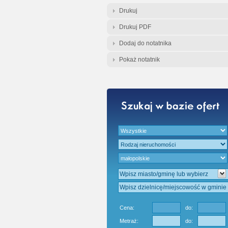
Drukuj
Drukuj PDF
Dodaj do notatnika
Pokaż notatnik
Cena:
do:
Metraż:
do: