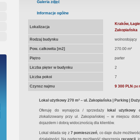
Gwarancja Zw
Galeria zdjęć
Informacje ogólne
Gratis - Prz
Kraków, Łagie
Lokalizacja
Zakopiańska
Rodzaj budynku
wolnostojący
Pow. całkowita [m2]
270.00 m²
Piętro
parter
Liczba pięter w budynku
2
Liczba pokoi
7
Czynsz najmu
9 300 PLN
(34 
Lokal użytkowy 270 m² – ul. Zakopiańska | Parking | Duż
Oferuję do wynajęcia / sprzedaży
lokal użytkowy 
zlokalizowany przy ul. Zakopiańskiej – w miejscu do
dojazdem i dobrą widocznością dla klientów.
Lokal składa się z
7 pomieszczeń
, co daje duże możliwoś
działalności. Na parterze możliwość stworzenia
recepcji
, 