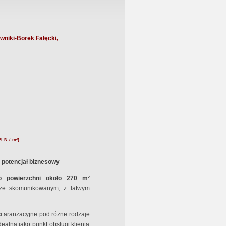
rotu Zadatku
edwstępna Umowa Notarialna
wniki-Borek Fałęcki,
PLN / m²)
y potencjał biznesowy
o powierzchni około 270 m²
brze skomunikowanym, z łatwym
ci aranżacyjne pod różne rodzaje
idealna jako punkt obsługi klienta