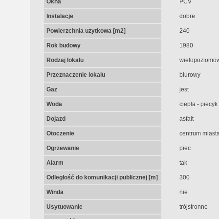
Okna
PCV
Instalacje
dobre
Powierzchnia użytkowa [m2]
240
Rok budowy
1980
Rodzaj lokalu
wielopoziomo
Przeznaczenie lokalu
biurowy
Gaz
jest
Woda
ciepła - piecy
Dojazd
asfalt
Otoczenie
centrum miast
Ogrzewanie
piec
Alarm
tak
Odległość do komunikacji publicznej [m]
300
Winda
nie
Usytuowanie
trójstronne