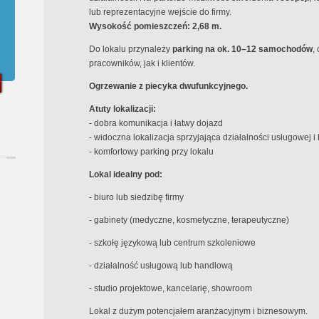
lub reprezentacyjne wejście do firmy.
Wysokość pomieszczeń: 2,68 m.
Do lokalu przynależy
parking na ok. 10–12 samochodów
,
pracowników, jak i klientów.
Ogrzewanie z piecyka dwufunkcyjnego.
Atuty lokalizacji:
- dobra komunikacja i łatwy dojazd
- widoczna lokalizacja sprzyjająca działalności usługowej i
- komfortowy parking przy lokalu
Lokal idealny pod:
- biuro lub siedzibę firmy
- gabinety (medyczne, kosmetyczne, terapeutyczne)
- szkołę językową lub centrum szkoleniowe
- działalność usługową lub handlową
- studio projektowe, kancelarię, showroom
Lokal z dużym potencjałem aranżacyjnym i biznesowym.