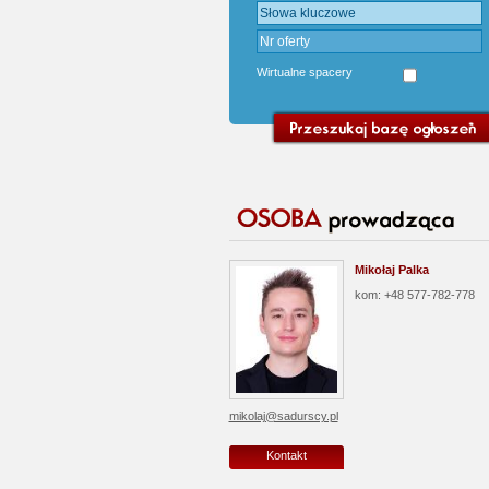
Wirtualne spacery
Mikołaj Palka
kom: +48 577-782-778
mikolaj@sadurscy.pl
Kontakt