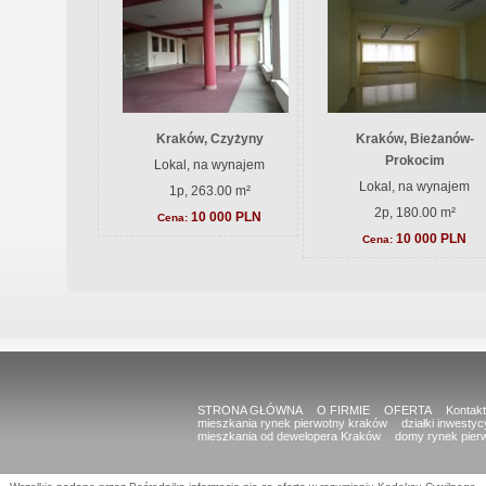
Kraków, Czyżyny
Kraków, Bieżanów-
Prokocim
Lokal, na wynajem
Lokal, na wynajem
1p, 263.00 m²
2p, 180.00 m²
10 000 PLN
Cena:
10 000 PLN
Cena:
STRONA GŁÓWNA
O FIRMIE
OFERTA
Kontakt
mieszkania rynek pierwotny kraków
działki inwesty
mieszkania od dewelopera Kraków
domy rynek pier