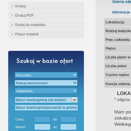
Gratis - Przedwstępna Umowa Nota
Galeria zdj
Drukuj
Informacje
Drukuj PDF
Lokalizacja
Dodaj do notatnika
Rodzaj budynk
Pokaż notatnik
Pow. całkowita
Piętro
Liczba pięter 
Liczba pokoi
Czynsz najmu
Kaucja zabezp.
LOKA
* zdjęcia
Mam prz
zlokali
Cena:
do:
Wielkieg
Metraż:
do: