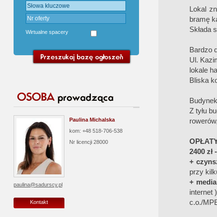
Lokal zn
bramę ka
Składa s
Wirtualne spacery
Bardzo d
Ul. Kazi
lokale h
Bliska k
Budynek 
Z tyłu b
Paulina Michalska
rowerów,
kom: +48 518-706-538
OPŁATY
Nr licencji
28000
2400 zł 
+ czyns
przy kil
+ media
paulina@sadurscy.pl
internet 
c.o./MPE
Kontakt