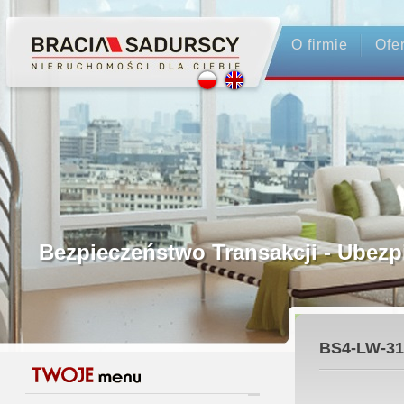
O firmie
Ofe
Profesjonalne Pośrednictwo
Bezpieczeństwo Transakcji - Ubez
Licencjonowani Pośrednicy
BS4-LW-31
Gwarancja Zwrotu Zadatku