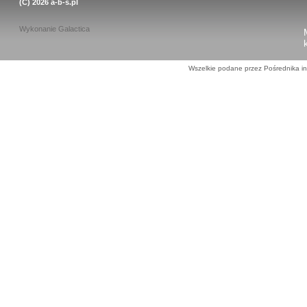
(C) 2026
a-b-s.pl
Wykonanie
Galactica
Wszelkie podane przez Pośrednika in