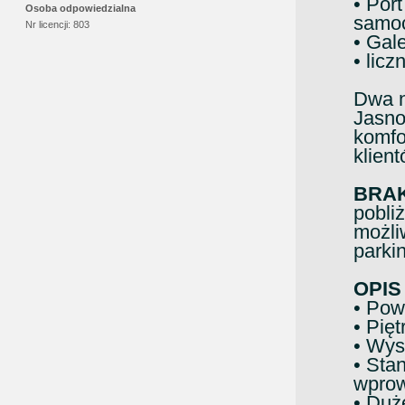
• Port
Osoba odpowiedzialna
samo
Nr licencji:
803
• Gal
• lic
Dwa n
Jasno
komfo
klient
BRAK
pobli
możli
parki
OPIS
• Pow
• Pięt
• Wys
• Sta
wpro
• Duż