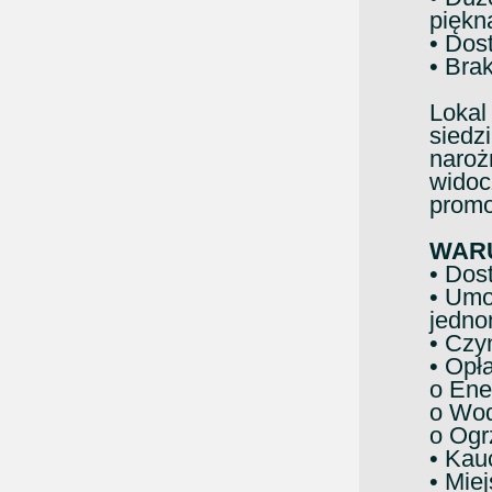
piękn
• Dos
• Bra
Lokal 
siedzi
naroż
widoc
promoc
WAR
• Dos
• Umo
jedno
• Czy
• Opł
o Ene
o Wod
o Ogr
• Kau
• Mie