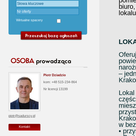
pomie
biuro,
lokalu
Wirtualne spacery
LOKA
Oferu
powie
naroż
– jed
Piotr Dziadzio
Krako
kom: +48 515-234-864
Nr licencji
13199
Lokal
częśc
miesz
przys
piotr@sadurscy.pl
Krako
w bez
Kontakt
• prz