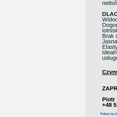
netto
DLA
Widoc
Dogod
lotnis
Brak 
Jasna
Elast
Ideal
usług
Czyn
ZAPR
Piotr
+48 5
Pokaż na m