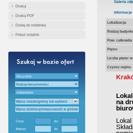
Galeria zdj
Drukuj
Informacje
Drukuj PDF
Lokalizacja
Dodaj do notatnika
Rodzaj budynk
Pokaż notatnik
Pow. całkowita
Piętro
Liczba pięter 
Czynsz najmu
Krak
Loka
na dr
biur
Loka
Cena:
do:
Skład
Metraż:
do: