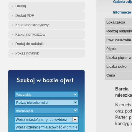
Gratis - Przedwstępna Umowa Nota
Galeria zdj
Drukuj
Informacje
Drukuj PDF
Lokalizacja
Kalkulator kredytowy
Rodzaj budynk
Kalkulator kosztów
Pow. całkowita
Dodaj do notatnika
Piętro
Pokaż notatnik
Liczba pięter 
Liczba pokoi
Cena
Barcia
mieszka
Nieruch
oraz po
Parter 
kondygna