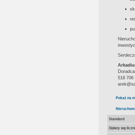
sk
re
pu
Nieruch
inwestyc
Serdeczn
Arkadiu
Doradca
518 706
arek@sa
Pokaż na m
Nieruchom
Standard
Opłaty wg licz