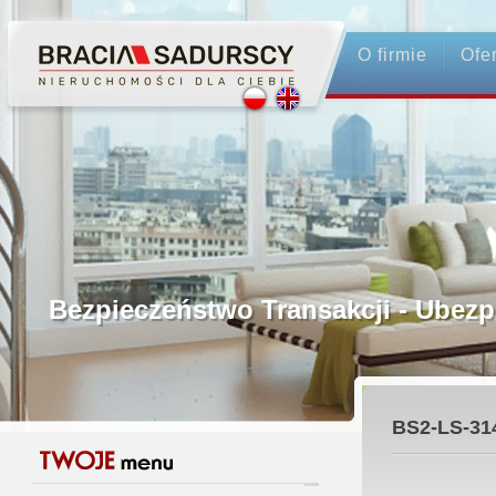
O firmie
Ofe
Profesjonalne Pośrednictwo
Bezpieczeństwo Transakcji - Ubez
Licencjonowani Pośrednicy
BS2-LS-31
Gwarancja Zwrotu Zadatku