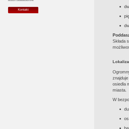
dw
Kontakt
pi
dw
Poddasz
Składa s
możliwoś
Lokaliza
Ogromny
znajduj
osiedla 
miasta.
W bezpoś
du
os
ba