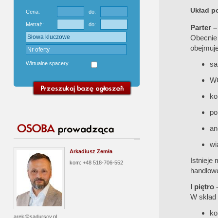
Układ p
Cena:
do:
Metraż:
do:
Parter –
Obecni
obejmuje
sa
Wirtualne spacery
W
ko
po
an
wi
Arkadiusz Zemła
Istnieje
kom: +48 518-706-552
handlow
I piętro
W skład
ko
arek@sadurscy.pl