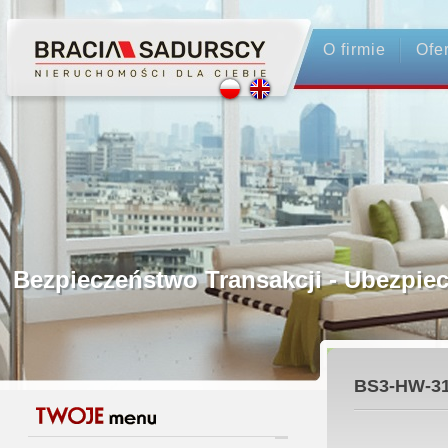
O firmie
Ofe
Profesjonalne Pośrednictwo
Bezpieczeństwo Transakcji - Ubez
Licencjonowani Pośrednicy
BS3-HW-3
Gwarancja Zwrotu Zadatku