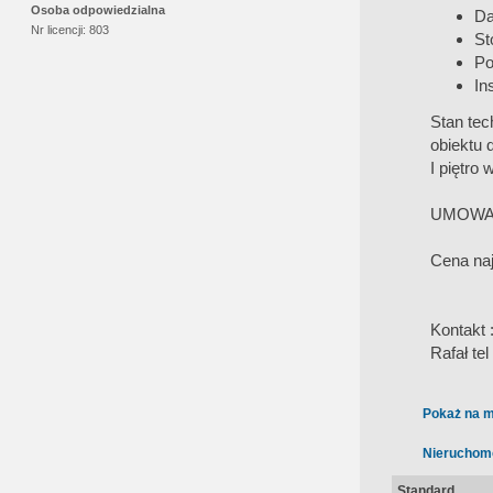
Osoba odpowiedzialna
Da
Nr licencji:
803
St
Po
In
Stan tec
obiektu 
I piętro
UMOWA
Cena naj
Kontakt 
Rafał te
Pokaż na m
Nieruchom
Standard