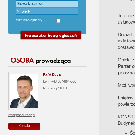
Teren d
Wirtualne spacery
usługow
Dojazd 
asfalto
dostawcz
Obiekt z
Parter
o
przezna
Rafał Duda
kom: +48 507-894-500
Możliwoś
Nr licencji
18351
I piętro
powierzc
rafal@sadurscy.pl
KONSTR
Budynek 
Kontakt
Śc