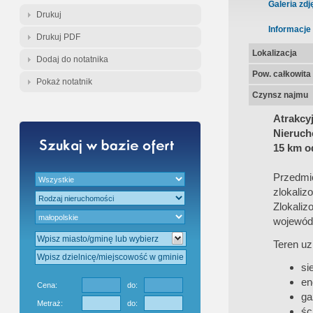
Gratis - Przedwstępna Umowa Nota
Galeria zdj
Drukuj
Informacje
Drukuj PDF
Lokalizacja
Dodaj do notatnika
Pow. całkowita
Pokaż notatnik
Czynsz najmu
Atrakcy
Nieruch
15 km o
Przedmi
zlokaliz
Zlokali
wojewódz
Teren uz
si
en
Cena:
do:
ga
Metraż:
do:
śc