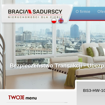
O firmie
Ofe
Profesjonalne Pośrednictwo
Bezpieczeństwo Transakcji - Ubez
Licencjonowani Pośrednicy
BS3-HW-10
Gwarancja Zwrotu Zadatku