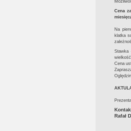
Możliwoś
Cena za
miesięcz
Na pier
klatka 
zależnoś
Stawka 
wielkość
Cena ust
Zaprasz
Oględzin
AKTULA
Prezenta
Kontak
Rafał 