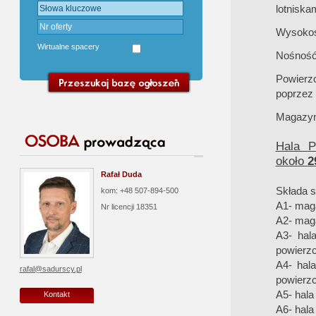
lotniskam
Wysokoś
Wirtualne spacery
Nośność
Powierz
poprzez
Magazy
Hala 
około
2
Rafał Duda
Składa s
kom: +48 507-894-500
A1- mag
Nr licencji
18351
A2- mag
A3- hal
powierz
A4- hal
rafal@sadurscy.pl
powierz
A5- hala
Kontakt
A6- hala