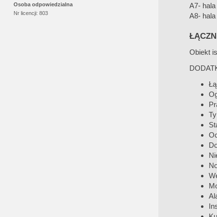
A7- hala
Osoba odpowiedzialna
Nr licencji:
803
A8- hala
ŁĄCZN
Obiekt is
DODAT
Łą
Og
Pr
Ty
St
Oc
Do
Ni
No
We
Mo
Al
In
Ku