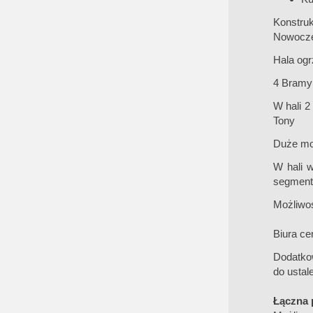
Konstruk
Nowocze
Hala og
4 Bramy 
W hali 2
Tony
Duże moż
W hali w
segment
Możliwo
Biura ce
Dodatko
do ustal
Łączna 