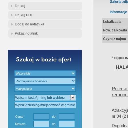
Gratis - Przedwstępna Umowa Nota
Galeria zdj
Drukuj
Informacje
Drukuj PDF
Lokalizacja
Dodaj do notatnika
Pow. całkowita
Pokaż notatnik
Czynsz najmu
* zdjęcia n
HAL
Poleca
remonci
Atrakcyj
nr 94 (2
Cena:
do:
Metraż:
do:
Dogodna