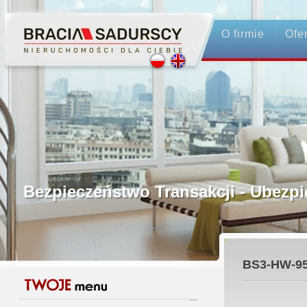
O firmie
Ofe
Profesjonalne Pośrednictwo
Bezpieczeństwo Transakcji - Ubez
Licencjonowani Pośrednicy
BS3-HW-9
Gwarancja Zwrotu Zadatku