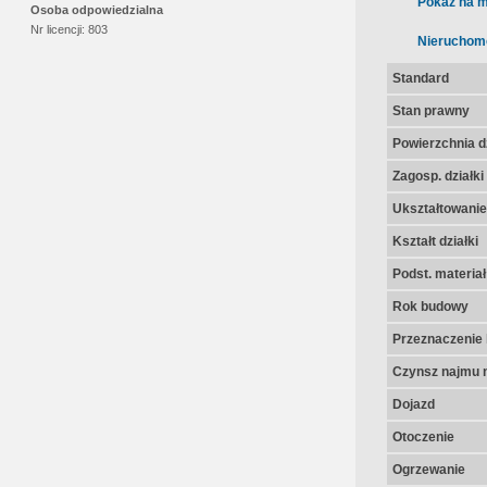
Pokaż na m
Osoba odpowiedzialna
Nr licencji:
803
Nieruchom
Standard
Stan prawny
Powierzchnia dz
Zagosp. działki
Ukształtowanie 
Kształt działki
Podst. materia
Rok budowy
Przeznaczenie 
Czynsz najmu n
Dojazd
Otoczenie
Ogrzewanie