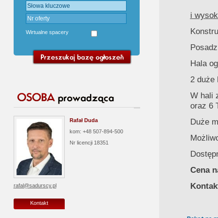
i wysok
Konstru
Wirtualne spacery
Posadz
Hala o
2 duże
W hali 
oraz 6 
Duże mo
Rafał Duda
kom: +48 507-894-500
Możliw
Nr licencji
18351
Dostępn
Cena na
Kontak
rafal@sadurscy.pl
Kontakt