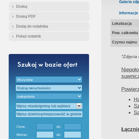
Gratis - Przedwstępna Umowa Nota
Galeria zdj
Drukuj
Informacje
Drukuj PDF
Lokalizacja
Dodaj do notatnika
Pow. całkowita
Pokaż notatnik
Czynsz najmu
*Zdjęcia 
Niepoł
suwnic
Powierz
Ha
Sz
Sa
Cena:
do:
Łączni
Metraż:
do: