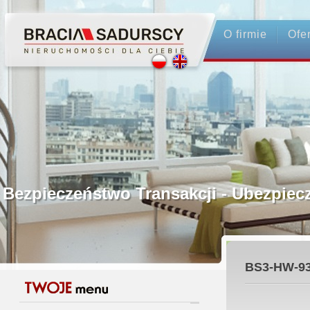
O firmie
Ofe
Profesjonalne Pośrednictwo
Bezpieczeństwo Transakcji - Ubezp
Licencjonowani Pośrednicy
BS3-HW-9
Gwarancja Zwrotu Zadatku