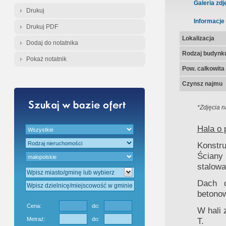
Gratis - Przedwstępna Umowa Notar
Galeria zdj
Drukuj
Informacje
Drukuj PDF
Lokalizacja
Dodaj do notatnika
Rodzaj budynk
Pokaż notatnik
Pow. całkowita
Czynsz najmu
*Zdjęcia n
Hala o 
Konstr
Ściany
stalowa
Dach d
betono
Cena:
do:
W hali 
Metraż:
do:
T.