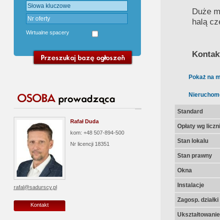
Duże mo
halą cz
Wirtualne spacery
Kontak
Pokaż na m
Nieruchom
Standard
Rafał Duda
Opłaty wg licz
kom: +48 507-894-500
Stan lokalu
Nr licencji
18351
Stan prawny
Okna
Instalacje
rafal@sadurscy.pl
Zagosp. działki
Kontakt
Ukształtowanie 