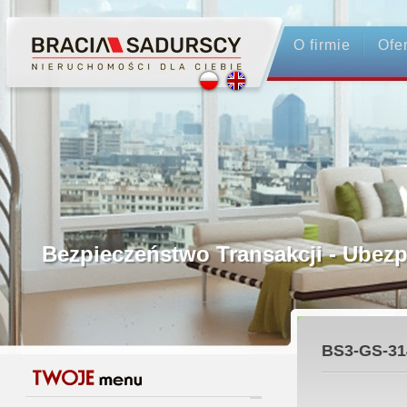
O firmie
Ofe
Profesjonalne Pośrednictwo
Bezpieczeństwo Transakcji - Ubez
Licencjonowani Pośrednicy
BS3-GS-31
Gwarancja Zwrotu Zadatku