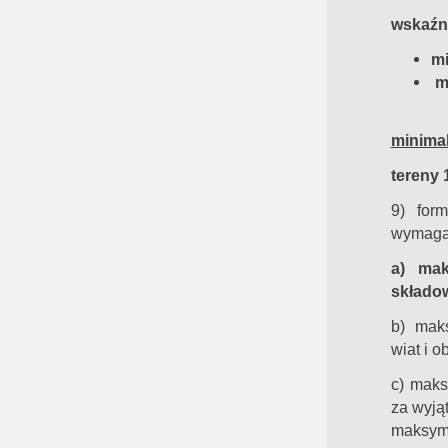
wskaźn
mi
ma
minimal
tereny 
9) for
wymaga
a) ma
składo
b) mak
wiat i o
c) maks
za wyjąt
maksyma