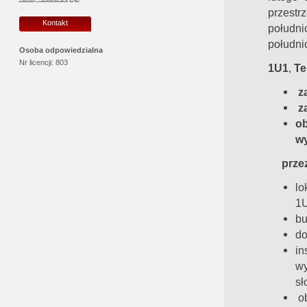
przestr
Kontakt
połudn
połudn
Osoba odpowiedzialna
Nr licencji:
803
1U1
,
Te
z
z
o
wy
przezn
lo
1U
bu
do
in
wy
sł
ob