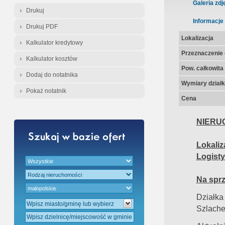
Gratis - Przedwstępna Umowa Nota
Galeria zdj
Drukuj
Informacje
Drukuj PDF
Lokalizacja
Kalkulator kredytowy
Przeznaczenie d
Kalkulator kosztów
Pow. całkowita
Dodaj do notatnika
Wymiary działk
Pokaż notatnik
Cena
NIERU
Lokali
Logist
Na sprz
Działk
Szlache