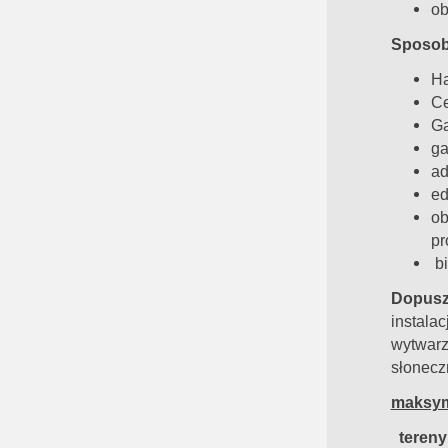
ob
Sposob
Ha
Ce
Ga
ga
ad
ed
ob
pr
bi
Dopusz
instal
wytwar
słonecz
maksym
tereny