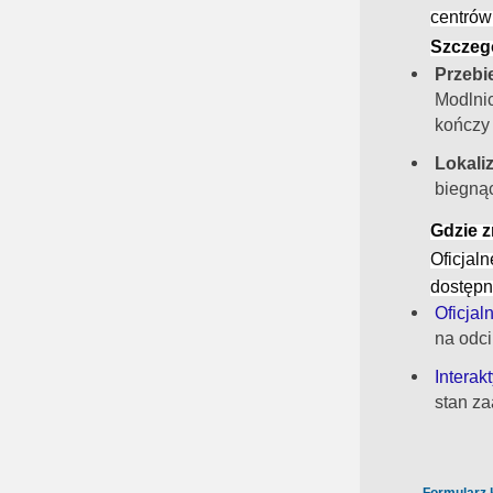
centrów
Szczeg
Przebi
Modlni
kończy
Lokali
biegnąc
Gdzie z
Oficjal
dostępn
Oficjal
na odci
Intera
stan z