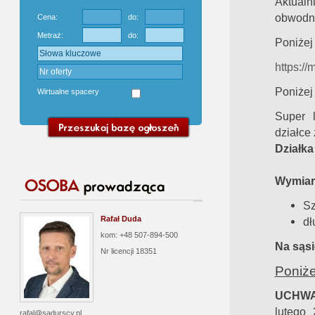
Aktualn
obwodni
Cena:
do:
Metraż:
do:
Poniżej 
https:
Poniżej
Wirtualne spacery
Super l
działce 
Działka
Wymiary
Sz
Rafał Duda
dł
kom: +48 507-894-500
Na sąsi
Nr licencji
18351
Poniże
UCHWA
lutego
rafal@sadurscy.pl