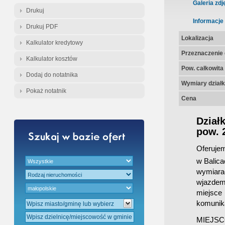
Gratis - Przedwstępna Umowa Nota
Galeria zdj
Drukuj
Informacje
Drukuj PDF
Lokalizacja
Kalkulator kredytowy
Przeznaczenie d
Kalkulator kosztów
Pow. całkowita
Dodaj do notatnika
Wymiary działk
Pokaż notatnik
Cena
Dział
pow. 
Oferujem
w Balic
wymiar
wjazdem)
miejsce
komunik
MIEJS