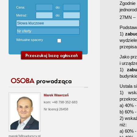
Zgodni
Cena:
do:
jednoro
Metraż:
do:
27MN – 
Podstaw
1)
zabu
wydziel
Wirtualne spacery
przepisa
Jako prz
i urządz
1)
zabu
budynkie
Ustala s
1) wska
Marek Wawrzeń
przekroc
kom: +48 798-352-683
a) 40% -
Nr licencji
26458
b) 60% -
2) wskaź
niż:
a) 60% -
marek3@sadurscy.pl