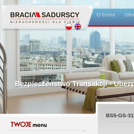
O firmie
Ofe
Profesjonalne Pośrednictwo
Bezpieczeństwo Transakcji - Ubez
Licencjonowani Pośrednicy
BS5-GS-31
Gwarancja Zwrotu Zadatku