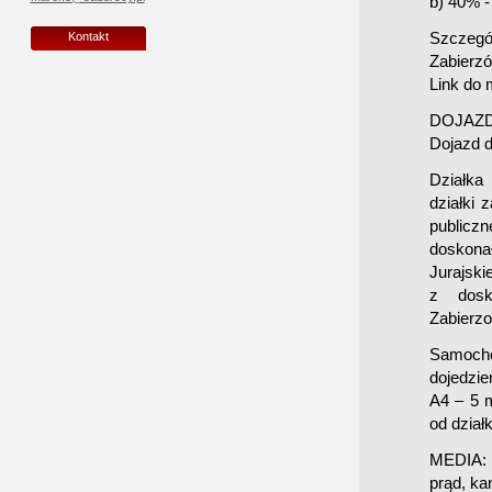
b) 40% -
Szczegó
Kontakt
Zabierz
Link do
DOJAZD
Dojazd d
Działka 
działki 
publicz
doskona
Jurajski
z dosk
Zabierzo
Samocho
dojedzie
A4 – 5 m
od działk
MEDIA:
prąd, ka