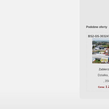
Podobne oferty
BS2-GS-30324
Zabierz
Działka,
, 35
1 
Cena: