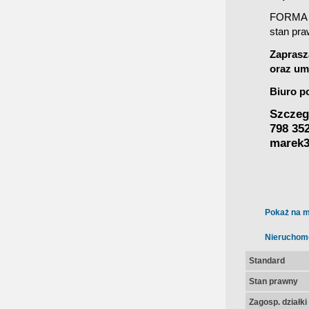
FORMA 
stan pra
Zaprasz
oraz umó
Biuro p
Szczeg
798 35
marek3
Pokaż na m
Nieruchom
Standard
Stan prawny
Zagosp. działki