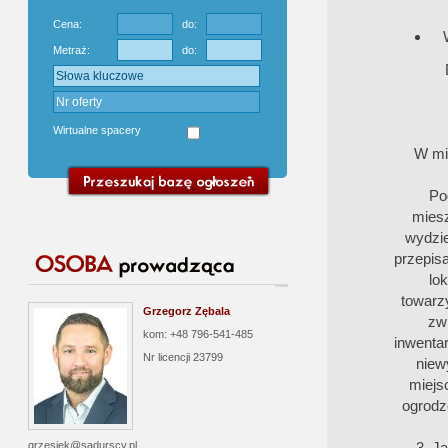
Cena:
do:
Metraż:
do:
Wirtualne spacery
W mi
Po
miesz
wydzie
przepis
lo
towarzy
Grzegorz Zębala
zw
kom: +48 796-541-485
inwentar
Nr licencji
23799
niew
miejsc
ogrodz
3. J
grzesiek@sadurscy.pl