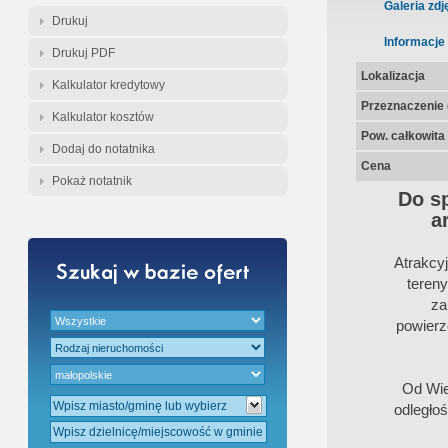
Gratis - Przedwstępna Umowa Nota
Galeria zdj
Drukuj
Informacje
Drukuj PDF
Lokalizacja
Kalkulator kredytowy
Przeznaczenie d
Kalkulator kosztów
Pow. całkowita
Dodaj do notatnika
Cena
Pokaż notatnik
Do s
a
Atrakcy
tereny
za
powierz
Od Wie
odległo