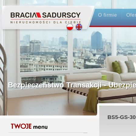
O firmie
Ofe
Profesjonalne Pośrednictwo
Bezpieczeństwo Transakcji - Ubez
Licencjonowani Pośrednicy
BS5-GS-30
Gwarancja Zwrotu Zadatku