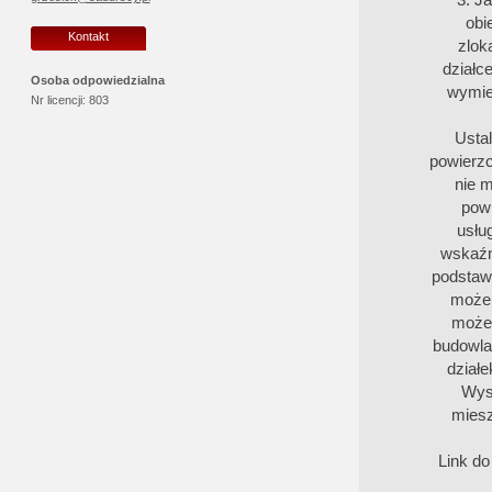
obi
Kontakt
zlok
działce
Osoba odpowiedzialna
wymien
Nr licencji:
803
Usta
powierzc
nie 
powi
usłu
wskaźni
podstaw
może 
może 
budowla
dział
Wys
miesz
Link d