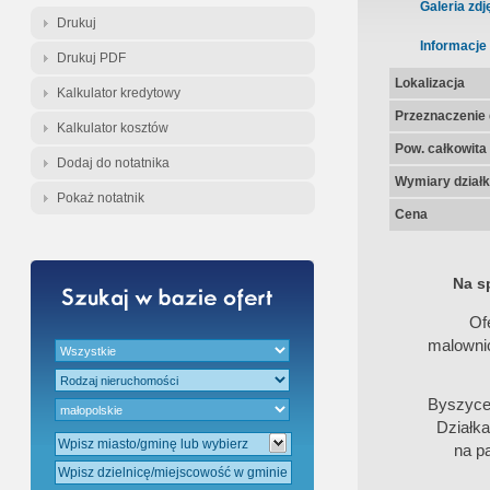
Gratis - Przedwstępna Umowa Nota
Galeria zdj
Drukuj
Informacje
Drukuj PDF
Lokalizacja
Kalkulator kredytowy
Przeznaczenie d
Kalkulator kosztów
Pow. całkowita
Dodaj do notatnika
Wymiary działk
Pokaż notatnik
Cena
Na s
Of
malownic
Byszyce 
Działka
na p