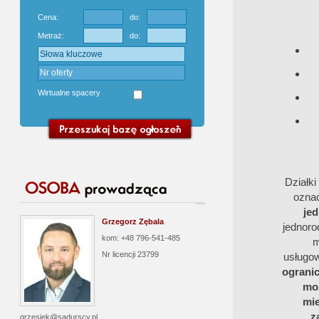
Cena:
do:
Metraż:
do:
Wirtualne spacery
Działk
ozna
jed
Grzegorz Zębala
jednoro
kom: +48 796-541-485
m
Nr licencji
23799
usługo
ograni
moż
mie
z
grzesiek@sadurscy.pl