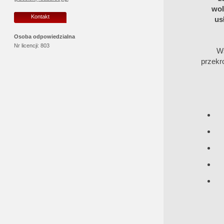
wol
Kontakt
us
Osoba odpowiedzialna
Nr licencji:
803
Ws
przekr