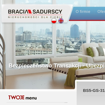
O firmie
Ofe
Profesjonalne Pośrednictwo
Bezpieczeństwo Transakcji - Ubez
Licencjonowani Pośrednicy
BS5-GS-31
Gwarancja Zwrotu Zadatku