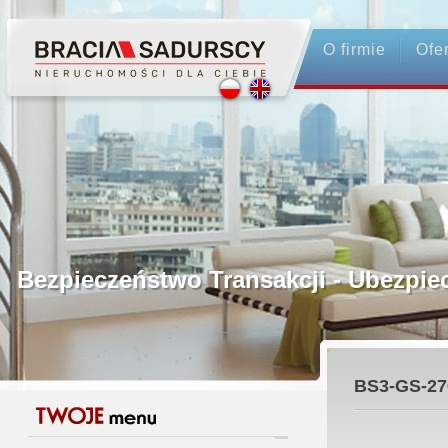
O firmie
Ofe
Profesjonalne Pośrednictwo
Bezpieczeństwo Transakcji - Ubez
Licencjonowani Pośrednicy
BS3-GS-27
Gwarancja Zwrotu Zadatku