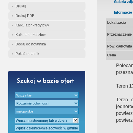
Gratis - Przedwstępna Umowa Nota
Galeria zdj
Drukuj
Informacje
Drukuj PDF
Lokalizacja
Kalkulator kredytowy
Przeznaczenie d
Kalkulator kosztów
Dodaj do notatnika
Pow. całkowita
Pokaż notatnik
Cena
Polec
przezna
Teren 1
Teren 
jednoro
powier
powierz