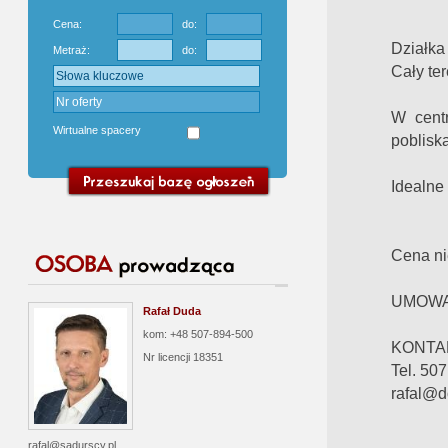
Cena:
do:
Działka
Metraż:
do:
Cały ter
W cent
Wirtualne spacery
pobliską
Idealne
Cena ni
UMOWA
Rafał Duda
kom: +48 507-894-500
KONTA
Nr licencji
18351
Tel. 50
rafal@d
rafal@sadurscy.pl