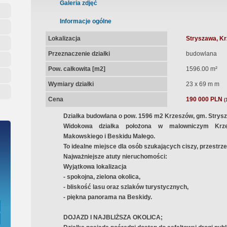
ępna Umowa Notarialna
Galeria zdjęć
Informacje ogólne
Lokalizacja
Stryszawa, K
Przeznaczenie działki
budowlana
Pow. całkowita [m2]
1596.00 m²
Wymiary działki
23 x 69 m m
Cena
190 000 PLN
(
Działka budowlana o pow. 1596 m2
Krzeszów, gm. Strys
Widokowa działka
położona w malowniczym Krz
Makowskiego i Beskidu Małego.
To idealne miejsce dla osób szukających ciszy, przestrzen
Najważniejsze atuty nieruchomości:
Wyjątkowa lokalizacja
- spokojna, zielona okolica,
- bliskość lasu oraz szlaków turystycznych,
- piękna panorama na Beskidy.
DOJAZD I NAJBLIŻSZA OKOLICA;