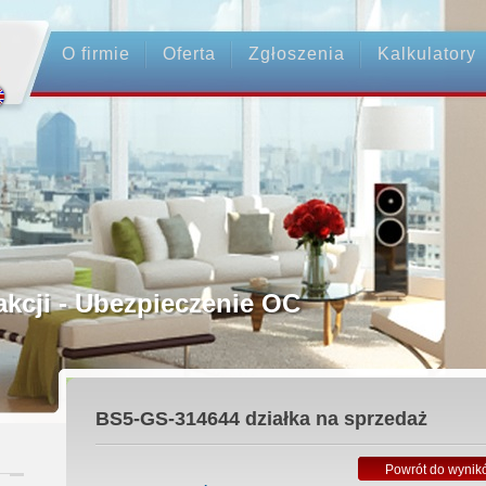
O firmie
Oferta
Zgłoszenia
Kalkulatory
rednictwo
ansakcji - Ubezpieczenie OC
średnicy
BS5-GS-314644
działka na sprzedaż
 Zadatku
Powrót do wynik