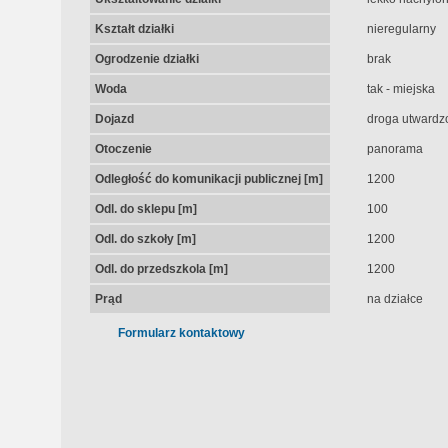
Kształt działki
nieregularny
Ogrodzenie działki
brak
Woda
tak - miejska
Dojazd
droga utwardz
Otoczenie
panorama
Odległość do komunikacji publicznej [m]
1200
Odl. do sklepu [m]
100
Odl. do szkoły [m]
1200
Odl. do przedszkola [m]
1200
Prąd
na działce
Formularz kontaktowy