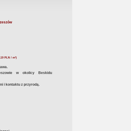
rzeszów
119 PLN / m²)
zawa.
eszowie
w okolicy Beskidu
i i kontaktu z przyrodą.