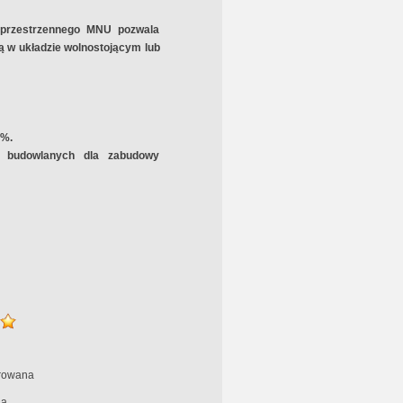
 przestrzennego MNU pozwala
 w układzie wolnostojącym lub
5%.
k budowlanych dla zabudowy
rowana
na