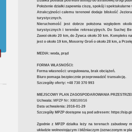
Działka posiada pośredni dostęp do asfaltowej drogi publi
Położenie działki zapewnia ciszę, spokój i spektakularne 
Atrakcyjności całemu terenowi dodaje bliskość Jezior
turystycznych.
Nieruchomość jest dobrze położona względem okolic
turystycznych i terenów rekreacyjnych. Do Suchej Bes
Zawoi około 20 km, do Żywca około 30 km. Kompleks na
jest o około 19 km, Mosorny Groń o około 28 km, a Przeł
MEDIA: woda, prąd
FORMA WŁASNOŚCI:
Forma własności: uregulowana,
brak obciążeń.
Biuro pomaga bezpiecznie przeprowadzić transakcję.
Szczegóły oferty: +48 730 370 993
MIEJSCOWY PLAN ZAGOSPODAROWANIA PRZESTRZ
Uchwała:
MPZP Nr: XIII/100/16
Data uchwalenia:
2016-01-29
Szczegóły MPZP dostępne są pod adresem: https://sip.g
Zgodnie z MPZP działka leży na terenach zabudowy mi
układzie wolnostojącym i bliźniaczym (oznaczonym w p