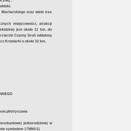
cznej, .
widoki.
a Mucharskiego oraz wiele tras
znych miejscowości, atrakcji
kidzkiej jest około 11 km, do
rciarski Czarny Groń oddalony
ęcz Krowiarki o około 32 km.
ENNEGO
ison.pl/stryszawa
eszkaniowej jednorodzinnej w
lanie symbolem 17MNU1)