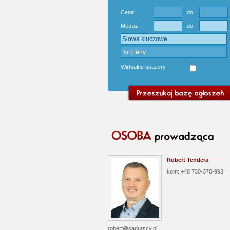
Cena:
do:
Metraż:
do:
Wirtualne spacery
Robert Tendera
kom: +48 730-370-993
robert@sadurscy.pl