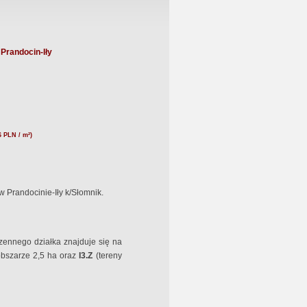
 Prandocin-Iły
6 PLN / m²)
 Prandocinie-Iły k/Słomnik.
ennego działka znajduje się na
obszarze 2,5 ha oraz
I3.Z
(tereny