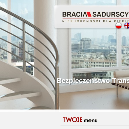
Profesjonalne Poś
Bezpieczeństwo Tr
Licencjonowani Po
Gwarancja Zwrotu