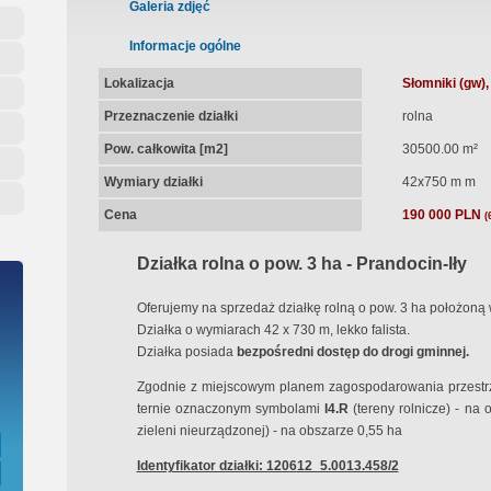
ępna Umowa Notarialna
Galeria zdjęć
Informacje ogólne
Lokalizacja
Słomniki (gw),
Przeznaczenie działki
rolna
Pow. całkowita [m2]
30500.00 m²
Wymiary działki
42x750 m m
Cena
190 000 PLN
(
Działka rolna o pow. 3 ha - Prandocin-Iły
Oferujemy na sprzedaż działkę rolną o pow. 3 ha położoną w
Działka o wymiarach 42 x 730 m, lekko falista.
Działka posiada
bezpośredni dostęp do drogi gminnej.
Zgodnie z miejscowym planem zagospodarowania przestrz
ternie oznaczonym symbolami
I4.R
(tereny rolnicze) - na 
zieleni nieurządzonej) - na obszarze 0,55 ha
Identyfikator działki: 120612_5.0013.458/2