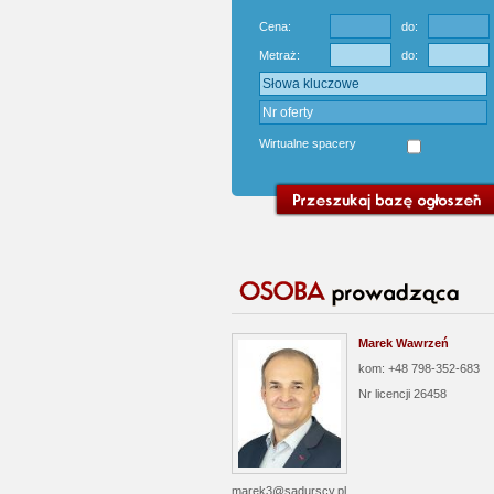
Cena:
do:
Metraż:
do:
Wirtualne spacery
Marek Wawrzeń
kom: +48 798-352-683
Nr licencji
26458
marek3@sadurscy.pl