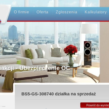
O firmie
Oferta
Zgłoszenia
Kalkulatory
rednictwo
ansakcji - Ubezpieczenie OC
średnicy
BS5-GS-308740
działka na sprzedaż
 Zadatku
Powrót do wynik