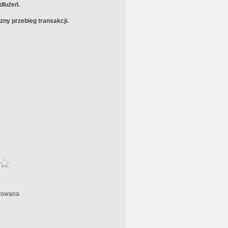
dłużeń.
ny przebieg transakcji.
rowana