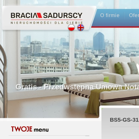
Profesjonalne Pośrednictwo
O firmie
Ofe
Bezpieczeństwo Transakcji - Ubez
Licencjonowani Pośrednicy
Gwarancja Zwrotu Zadatku
Gratis - Przedwstępna Umowa Nota
BS5-GS-31