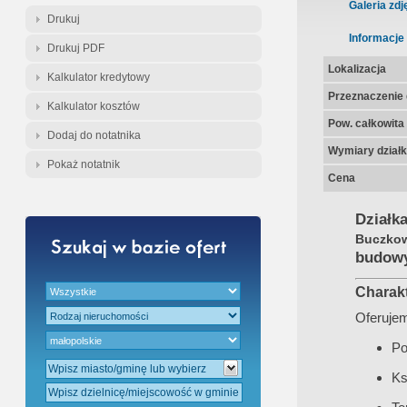
Galeria zdj
Drukuj
Informacje
Drukuj PDF
Lokalizacja
Kalkulator kredytowy
Przeznaczenie d
Kalkulator kosztów
Pow. całkowita
Dodaj do notatnika
Wymiary działk
Pokaż notatnik
Cena
Dział
Buczkow
budowy
Charak
Oferujem
Po
Ks