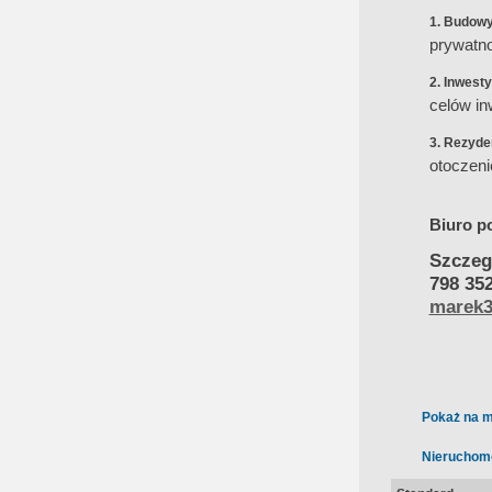
1. Budow
prywatno
2. Inwesty
celów in
3. Rezyde
otoczeni
Biuro p
Szczeg
798 35
marek3
Pokaż na m
Nieruchom