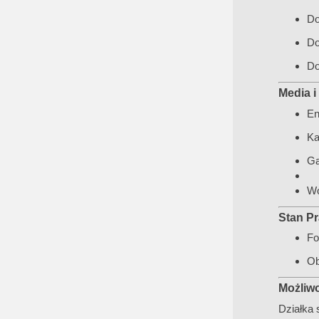
Do
Do
Do
Media i
En
Ka
Ga
Wo
Stan P
Fo
Ob
Możliwo
Działka 