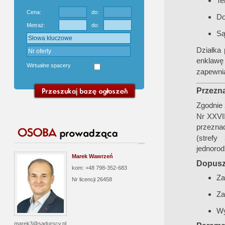
Te
Cena:
do:
Do
Metraż:
do:
Są
Działka 
enklawę
Wirtualne spacery
zapewnia
Przezn
Zgodnie
Nr XXVII
przezna
(stref
jednorod
Marek Wawrzeń
Dopusz
kom: +48 798-352-683
Za
Nr licencji
26458
Za
Wy
marek3@sadurscy.pl