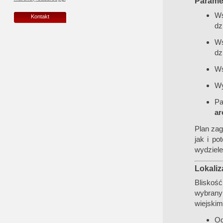
Parame
Ws
Kontakt
dz
Ws
dz
Ws
Wy
Pa
ar
Plan za
jak i po
wydziele
Lokaliz
Bliskoś
wybrany
wiejskim
Od