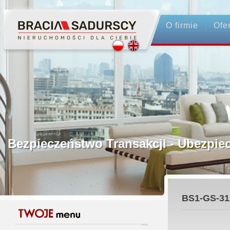
O firmie
Ofe
Profesjonalne Pośrednictwo
Bezpieczeństwo Transakcji - Ubezp
Licencjonowani Pośrednicy
BS1-GS-31
Gwarancja Zwrotu Zadatku