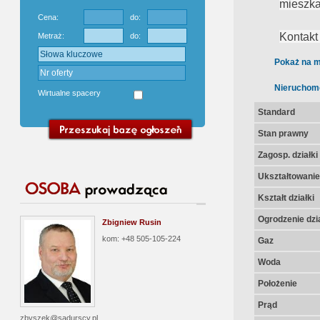
mieszka
Cena:
do:
Kontakt
Metraż:
do:
Pokaż na m
Nieruchom
Wirtualne spacery
Standard
Stan prawny
Zagosp. działki
Ukształtowanie 
Kształt działki
Ogrodzenie dzia
Zbigniew Rusin
kom: +48 505-105-224
Gaz
Woda
Położenie
Prąd
zbyszek@sadurscy.pl