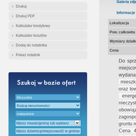
Gratis - Przedwstępna Umowa Nota
Galeria zdj
Drukuj
Informacje
Drukuj PDF
Lokalizacja
Kalkulator kredytowy
Pow. całkowita
Kalkulator kosztów
Wymiary działk
Dodaj do notatnika
Cena
Pokaż notatnik
Do spr
miejsc
wydana
mieszka
oraz to
energe
nieczys
obowią
zagosp
gruntu 
Cena 45