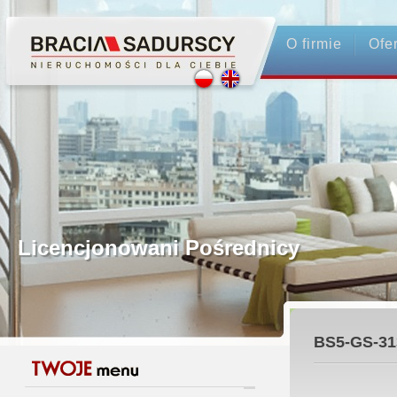
O firmie
Ofe
Profesjonalne Pośrednictwo
Bezpieczeństwo Transakcji - Ubez
Licencjonowani Pośrednicy
Gwarancja Zwrotu Zadatku
BS5-GS-31
Gratis - Przedwstępna Umowa Nota