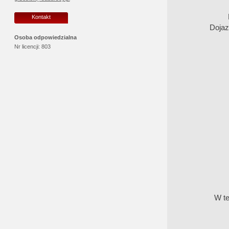
Kontakt
Dojaz
Osoba odpowiedzialna
Nr licencji:
803
W te