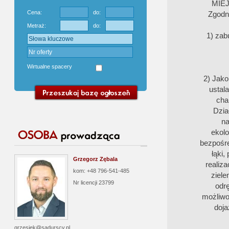
MIE
Cena:
do:
Zgodn
Metraż:
do:
1) zab
Wirtualne spacery
2) Jako
ustal
cha
Dzia
na
ekolo
bezpośre
łąki,
Grzegorz Zębala
realiz
kom: +48 796-541-485
ziele
Nr licencji
23799
odrę
możliwoś
doja
grzesiek@sadurscy.pl