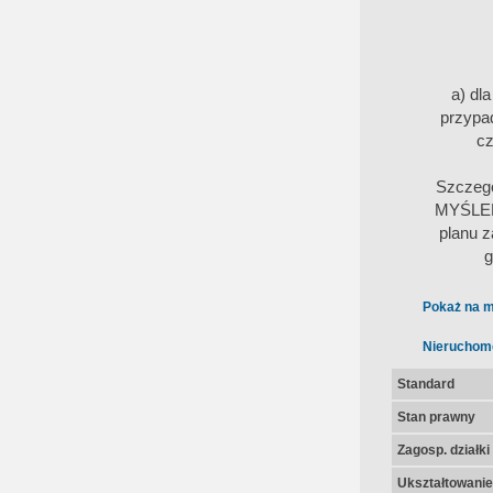
a) dl
przypa
cz
Szczeg
MYŚLENI
planu z
g
Pokaż na m
Nieruchom
Standard
Stan prawny
Zagosp. działki
Ukształtowanie 