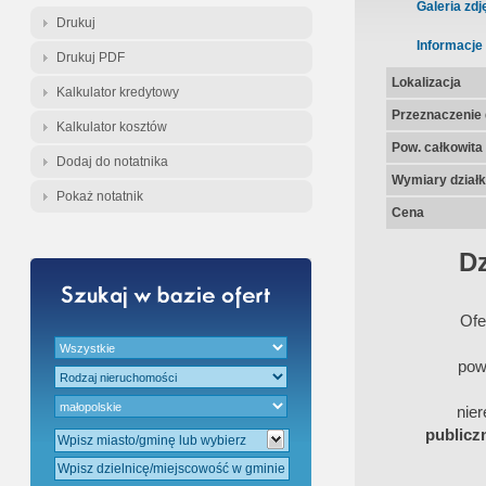
Galeria zdj
Drukuj
Informacje
Drukuj PDF
Lokalizacja
Kalkulator kredytowy
Przeznaczenie d
Kalkulator kosztów
Pow. całkowita
Dodaj do notatnika
Wymiary działk
Pokaż notatnik
Cena
Dz
Ofe
pow
nie
publicz