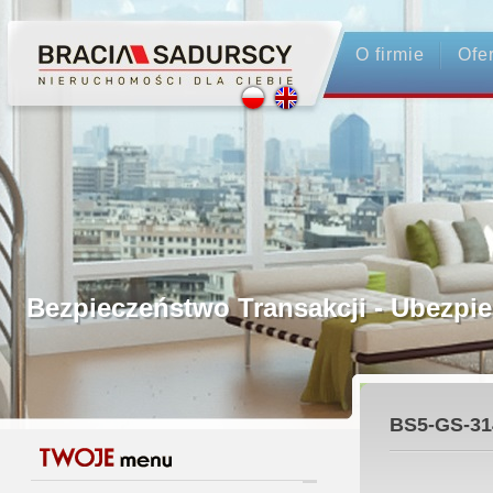
O firmie
Ofe
Profesjonalne Pośrednictwo
Bezpieczeństwo Transakcji - Ubez
Licencjonowani Pośrednicy
BS5-GS-31
Gwarancja Zwrotu Zadatku