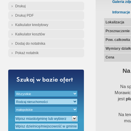
Gratis - Przedwstępna Umowa Nota
Galeria zdj
Drukuj
Informacje
Drukuj PDF
Lokalizacja
Kalkulator kredytowy
Przeznaczenie d
Kalkulator kosztów
Pow. całkowita
Dodaj do notatnika
Wymiary działk
Pokaż notatnik
Cena
Na
Na sp
Morawic
jest
pł
Na ter
moż