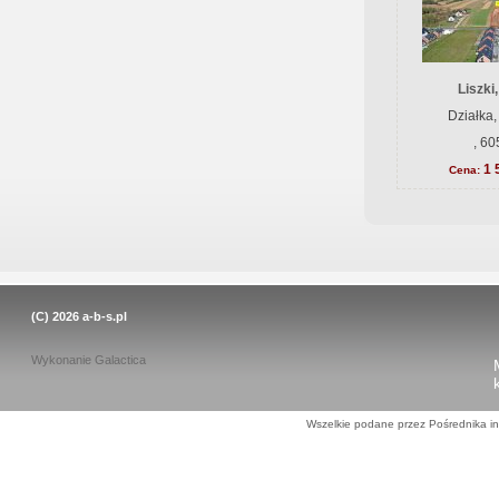
Liszki
Działka,
, 60
1 
Cena:
(C) 2026
a-b-s.pl
Wykonanie
Galactica
Wszelkie podane przez Pośrednika in