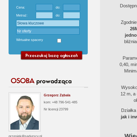
Dostępne
Cena:
do:
Metraż:
do:
Zgodnie
26
jedno
Wirtualne spacery
bliźn
Parame
0,40, mi
Minim
Wysokoś
12 m, a
Grzegorz Zębala
o
kom: +48 796-541-485
Nr licencji
23799
Działka
jak i i
Wię
grzesiek@sadurscy.pl