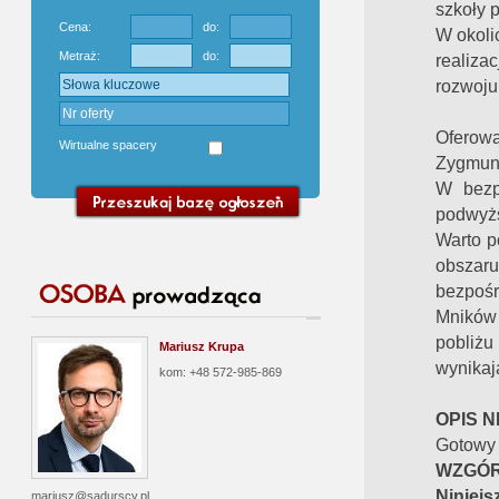
szkoły 
Cena:
do:
W okoli
Metraż:
do:
realiza
rozwoju
Oferowa
Wirtualne spacery
Zygmunt
W bezp
podwyżs
Warto p
obszar
bezpośre
Mników 
pobliżu
Mariusz Krupa
wynikaj
kom: +48 572-985-869
OPIS 
Gotowy
WZGÓR
Niniejs
mariusz@sadurscy.pl