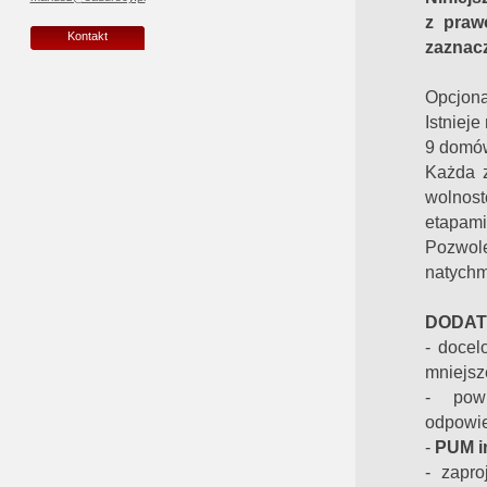
z pra
Kontakt
zaznacz
Opcjona
Istniej
9 domów
Każda 
wolnost
etapami
Pozwo
natychm
DODAT
- docel
mniejsz
- powi
odpowie
-
PUM in
- zapro