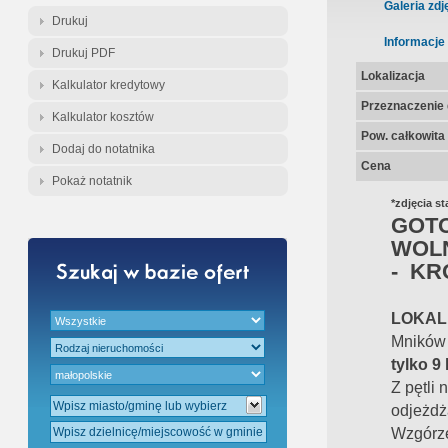
Gratis - Przedwstępna Umowa Nota
Galeria zdj
Drukuj
Informacje
Drukuj PDF
Lokalizacja
Kalkulator kredytowy
Przeznaczenie d
Kalkulator kosztów
Pow. całkowita
Dodaj do notatnika
Cena
Pokaż notatnik
*zdjęcia s
GOT
WOLN
- KR
LOKAL
Mników 
tylko 9
Z pętli
odjeżdża
Wzgórze