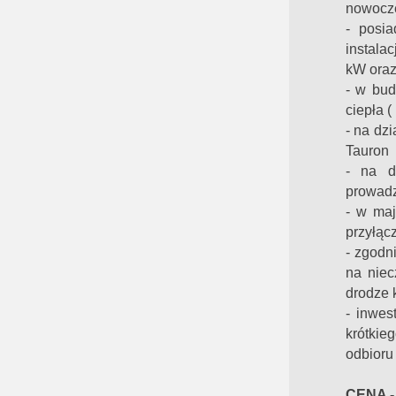
nowocze
- posi
instala
kW oraz
- w bud
ciepła (
- na dz
Tauron
- na d
prowadz
- w maj
przyłąc
- zgodn
na niec
drodze k
- inwes
krótkie
odbioru 
CENA 