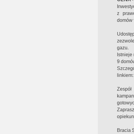
Inwesty
z praw
domów 
Udostę
zezwole
gazu.
Istniej
9 domów
Szcz
linkiem
Zespół 
kampan
gotowyc
Zapras
opiekun
Bracia 