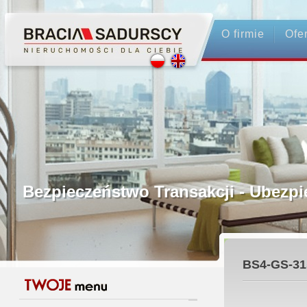
O firmie
Ofe
Profesjonalne Pośrednictwo
Bezpieczeństwo Transakcji - Ubez
Licencjonowani Pośrednicy
BS4-GS-31
Gwarancja Zwrotu Zadatku