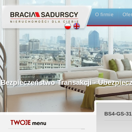
O firmie
Ofe
Profesjonalne Pośrednictwo
Bezpieczeństwo Transakcji - Ubezpi
Licencjonowani Pośrednicy
BS4-GS-31
Gwarancja Zwrotu Zadatku