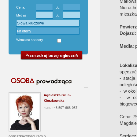
Makowski
Nieruc
Cena:
do:
mieszka
Metraż:
do:
Powierz
Dojazd
Wirtualne spacery
Media:
p
Lokaliz
spędzać
- stacj
odległoś
- w okol
Agnieszka Grün-
- w odl
Kierzkowska
biegowe
kom: +48 507-668-087
Cena: 79
Magdale
Serdecz
agnieszka2@sadurscy.pl