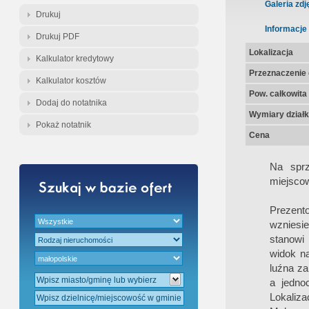
Gratis - Przedwstępna Umowa Notari
Galeria zdj
Drukuj
Informacje
Drukuj PDF
Lokalizacja
Kalkulator kredytowy
Przeznaczenie d
Kalkulator kosztów
Pow. całkowita
Dodaj do notatnika
Wymiary działk
Pokaż notatnik
Cena
Na spr
miejsco
Prezento
wzniesie
stanowi 
widok n
luźna za
a jedno
Lokaliz