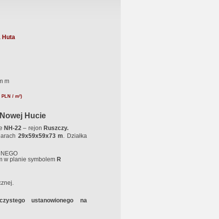
 Huta
m m
 PLN / m²)
 Nowej Hucie
ie
NH-22
–
rejon
Ruszczy.
miarach
29x59x59x73 m
. Działka
NNEGO
 w planie symbolem
R
znej.
czystego ustanowionego na