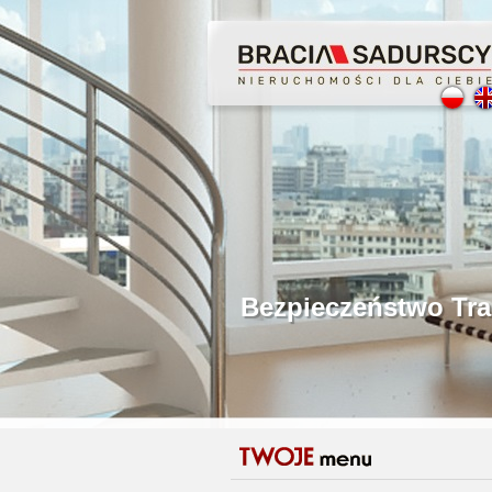
Profesjonalne Poś
Bezpieczeństwo Tr
Licencjonowani P
Gwarancja Zwrotu