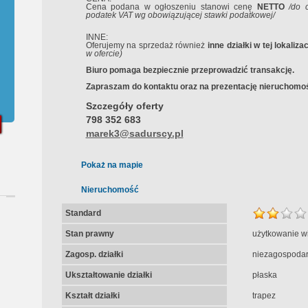
Cena podana w ogłoszeniu stanowi cenę
NETTO
/do 
podatek VAT wg obowiązującej stawki podatkowej/
INNE:
Oferujemy na sprzedaż również
inne działki w tej lokalizac
w ofercie
)
Biuro pomaga bezpiecznie przeprowadzić transakcję.
Zapraszam do kontaktu oraz na prezentację nieruchomoś
Szczegóły oferty
798 352 683
marek3@sadurscy.pl
Pokaż na mapie
Nieruchomość
Standard
Stan prawny
użytkowanie w
Zagosp. działki
niezagospoda
Ukształtowanie działki
płaska
Kształt działki
trapez