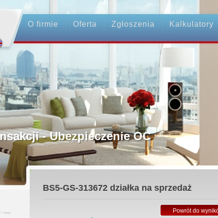
O firmie
Oferta
Zgłoszenia
Kalkulatory
rednictwo
ansakcji - Ubezpieczenie OC
ośrednicy
BS5-GS-313672
działka na sprzedaż
 Zadatku
Powrót do wynik