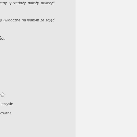
ceny sprzedaży należy doliczyć
ji
(widoczne
na jednym ze zdjęć
ci.
ieczyste
rowana