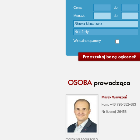
Cena:
do:
Metraż:
do:
Wirtualne spacery
Marek Wawrzeń
kom: +48 798-352-683
Nr licencji
26458
marek3@sadurscy.pl