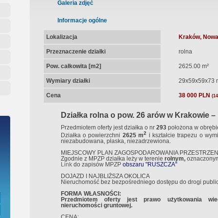
ępna Umowa Notarialna
Galeria zdjęć
Informacje ogólne
Lokalizacja
Kraków, Nowa
Przeznaczenie działki
rolna
Pow. całkowita [m2]
2625.00 m²
Wymiary działki
29x59x59x73 
Cena
38 000 PLN
(14
Działka rolna o pow. 26 arów w Krakowie –
Przedmiotem oferty jest działka o nr
293
położona w obręb
2
Działka o powierzchni
2625 m
i kształcie trapezu o wy
niezabudowana, płaska, niezadrzewiona.
MIEJSCOWY PLAN ZAGOSPODAROWANIA PRZESTRZE
Zgodnie z MPZP działka leży w terenie
rolnym,
oznaczonym
Link
do zapisów MPZP
obszaru "RUSZCZA"
DOJAZD I NAJBLIŻSZA OKOLICA
Nieruchomość bez bezpośredniego dostępu do drogi public
FORMA WŁASNOŚCI:
Przedmiotem oferty jest prawo użytkowania wie
nieruchomości gruntowej.
CENA: