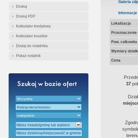
Gratis - Przedwstępna Umowa Nota
Galeria zdj
Drukuj
Informacje
Drukuj PDF
Lokalizacja
Kalkulator kredytowy
Przeznaczenie d
Kalkulator kosztów
Pow. całkowita
Dodaj do notatnika
Wymiary działk
Pokaż notatnik
Cena
Przedm
37
po
Dzia
miejsc
Zgodn
symbol
teren