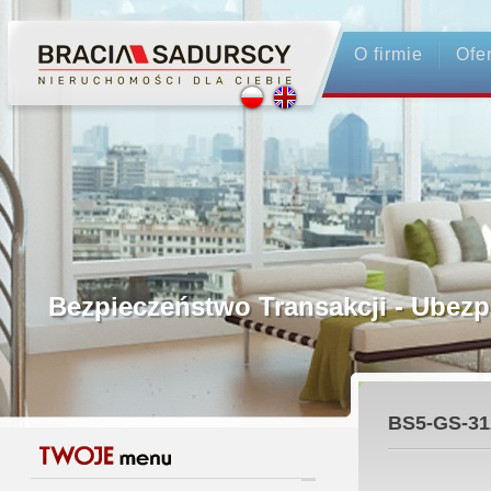
O firmie
Ofe
Profesjonalne Pośrednictwo
Bezpieczeństwo Transakcji - Ubez
Licencjonowani Pośrednicy
BS5-GS-31
Gwarancja Zwrotu Zadatku