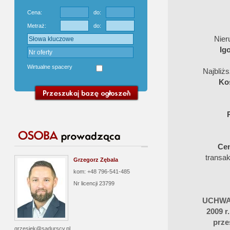
Cena:
do:
Metraż:
do:
Nie
Ig
Wirtualne spacery
Najbliż
Ko
Cen
transa
Grzegorz Zębala
kom: +48 796-541-485
Nr licencji
23799
UCHWAŁ
2009 r
prze
grzesiek@sadurscy.pl